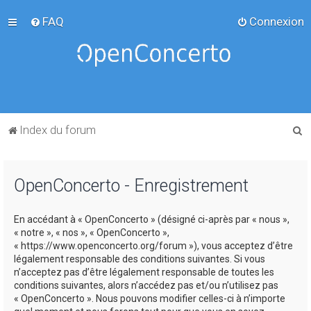
FAQ
Connexion
R
Index du forum
e
c
OpenConcerto - Enregistrement
h
e
En accédant à « OpenConcerto » (désigné ci-après par « nous »,
r
« notre », « nos », « OpenConcerto »,
c
« https://www.openconcerto.org/forum »), vous acceptez d’être
légalement responsable des conditions suivantes. Si vous
h
n’acceptez pas d’être légalement responsable de toutes les
e
conditions suivantes, alors n’accédez pas et/ou n’utilisez pas
« OpenConcerto ». Nous pouvons modifier celles-ci à n’importe
r