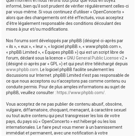
quel moment et nous ferons tout pour que vous en soyez
informé, bien qu’il soit prudent de vérifier régulièrement celles-ci
par vous-même. Si vous continuez d’utiliser « OpenConcerto »
alors que des changements ont été effectués, vous acceptez
d’être légalement responsable des conditions découlant des
mises à jour et/ou modifications.
Nos forums sont développés par phpBB (désigné ci-après par
« ils », « eux », « leur », « logiciel phpBB », « www.phpbb.com »,
« phpBB Limited », « Équipes phpBB ») qui est un script libre de
forum, déclaré sous la licence «
GNU General Public License v2
»
(désigné ci-après par « GPL ») et qui peut être téléchargé depuis
www.phpbb.com
. Le logiciel phpBB facilite seulement les
discussions sur Internet. phpBB Limited n’est pas responsable de
ce que nous acceptons ou n’acceptons pas comme contenu ou
conduite permis. Pour de plus amples informations au sujet de
phpBB, veuillez consulter :
https://www.phpbb.com/
.
Vous acceptez de ne pas publier de contenu abusif, obscène,
vulgaire, diffamatoire, choquant, menaçant, à caractère sexuel
ou tout autre contenu qui peut transgresser les lois de votre
pays, du pays où « OpenConcerto » est hébergé ou les lois
internationales. Le faire peut vous mener à un bannissement
immédiat et permanent, avec une notification à votre