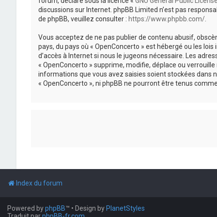
forum, déclaré sous la licence «
GNU General Public Licens
discussions sur Internet. phpBB Limited n’est pas respon
de phpBB, veuillez consulter :
https://www.phpbb.com/
.
Vous acceptez de ne pas publier de contenu abusif, obscène
pays, du pays où « OpenConcerto » est hébergé ou les lois
d’accès à Internet si nous le jugeons nécessaire. Les adr
« OpenConcerto » supprime, modifie, déplace ou verrouille
informations que vous avez saisies soient stockées dans n
« OpenConcerto », ni phpBB ne pourront être tenus comme 
Index du forum
Powered by
phpBB
™
• Design by
PlanetStyles
Traduit par
phpBB-fr.com