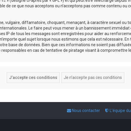
e v2
» (désigné ci-après par « GPL ») et qui peut être téléchargé depuis
w
sable de ce que nous acceptons ou n’acceptons pas comme contenu ou co
, vulgaire, diffamatoire, choquant, menaçant, à caractère sexuel ou tou
 internationales. Le faire peut vous mener à un bannissement immédiat e
esses IP de tous les messages sont enregistrées pour aider au renforce
 n’importe quel sujet lorsque nous estimons que cela est nécessaire. E
otre base de données. Bien que ces informations ne soient pas diffusée
responsables en cas de tentative de piratage visant à compromettre l
Nous contacter
L’équipe d