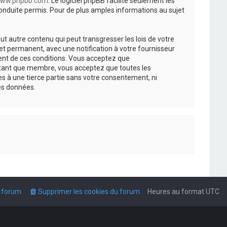
ww.phpbb.com
. Le logiciel phpBB facilite seulement les
nduite permis. Pour de plus amples informations au sujet
t autre contenu qui peut transgresser les lois de votre
t permanent, avec une notification à votre fournisseur
ment de ces conditions. Vous acceptez que
n tant que membre, vous acceptez que toutes les
s à une tierce partie sans votre consentement, ni
es données.
u forum
Supprimer les cookies du forum
Heures au format
UTC