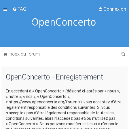
FAQ
Connexion
R
Index du forum
e
c
OpenConcerto - Enregistrement
h
e
En accédant à « OpenConcerto » (désigné ci-après par « nous »,
r
« notre », « nos », « OpenConcerto »,
c
« https://www.openconcerto.org/forum »), vous acceptez d’être
légalement responsable des conditions suivantes. Si vous
h
n’acceptez pas d’être légalement responsable de toutes les
e
conditions suivantes, alors n’accédez pas et/ou n’utilisez pas
« OpenConcerto ». Nous pouvons modifier celles-ci à n’importe
r