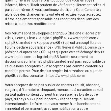
quel moment et nous ferons tout pour que vous en soyez
informé, bien qu’il soit prudent de vérifier régulièrement celles-ci
par vous-même. Si vous continuez d’utiliser « OpenConcerto »
alors que des changements ont été effectués, vous acceptez
d’être légalement responsable des conditions découlant des
mises à jour et/ou modifications.
Nos forums sont développés par phpBB (désigné ci-après par
« ils », « eux », « leur », « logiciel phpBB », « www.phpbb.com »,
« phpBB Limited », « Équipes phpBB ») qui est un script libre de
forum, déclaré sous la licence «
GNU General Public License v2
»
(désigné ci-après par « GPL ») et qui peut être téléchargé depuis
www.phpbb.com
. Le logiciel phpBB facilite seulement les
discussions sur Internet. phpBB Limited n’est pas responsable de
ce que nous acceptons ou n’acceptons pas comme contenu ou
conduite permis. Pour de plus amples informations au sujet de
phpBB, veuillez consulter :
https://www.phpbb.com/
.
Vous acceptez de ne pas publier de contenu abusif, obscène,
vulgaire, diffamatoire, choquant, menaçant, à caractère sexuel
ou tout autre contenu qui peut transgresser les lois de votre
pays, du pays où « OpenConcerto » est hébergé ou les lois
internationales. Le faire peut vous mener à un bannissement
immédiat et permanent, avec une notification à votre