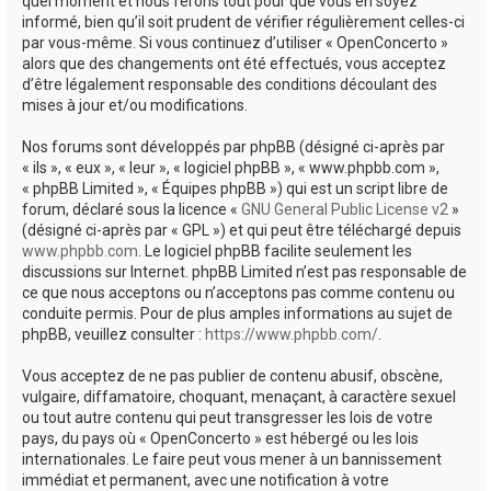
quel moment et nous ferons tout pour que vous en soyez
informé, bien qu’il soit prudent de vérifier régulièrement celles-ci
par vous-même. Si vous continuez d’utiliser « OpenConcerto »
alors que des changements ont été effectués, vous acceptez
d’être légalement responsable des conditions découlant des
mises à jour et/ou modifications.
Nos forums sont développés par phpBB (désigné ci-après par
« ils », « eux », « leur », « logiciel phpBB », « www.phpbb.com »,
« phpBB Limited », « Équipes phpBB ») qui est un script libre de
forum, déclaré sous la licence «
GNU General Public License v2
»
(désigné ci-après par « GPL ») et qui peut être téléchargé depuis
www.phpbb.com
. Le logiciel phpBB facilite seulement les
discussions sur Internet. phpBB Limited n’est pas responsable de
ce que nous acceptons ou n’acceptons pas comme contenu ou
conduite permis. Pour de plus amples informations au sujet de
phpBB, veuillez consulter :
https://www.phpbb.com/
.
Vous acceptez de ne pas publier de contenu abusif, obscène,
vulgaire, diffamatoire, choquant, menaçant, à caractère sexuel
ou tout autre contenu qui peut transgresser les lois de votre
pays, du pays où « OpenConcerto » est hébergé ou les lois
internationales. Le faire peut vous mener à un bannissement
immédiat et permanent, avec une notification à votre