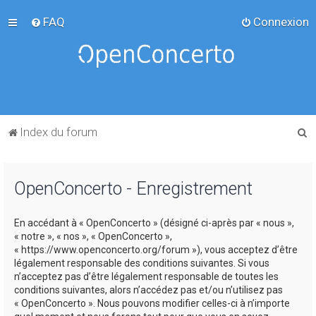
FAQ
Connexion
R
Index du forum
e
c
OpenConcerto - Enregistrement
h
e
En accédant à « OpenConcerto » (désigné ci-après par « nous »,
r
« notre », « nos », « OpenConcerto »,
c
« https://www.openconcerto.org/forum »), vous acceptez d’être
légalement responsable des conditions suivantes. Si vous
h
n’acceptez pas d’être légalement responsable de toutes les
e
conditions suivantes, alors n’accédez pas et/ou n’utilisez pas
« OpenConcerto ». Nous pouvons modifier celles-ci à n’importe
r