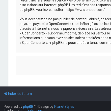
forum, déclaré sous la licence «
GNU General Public Licens
discussions sur Internet. phpBB Limited n’est pas respon
de phpBB, veuillez consulter :
https://www.phpbb.com/
.
Vous acceptez de ne pas publier de contenu abusif, obscène
pays, du pays où « OpenConcerto » est hébergé ou les lois
d’accès à Internet si nous le jugeons nécessaire. Les adr
« OpenConcerto » supprime, modifie, déplace ou verrouille
informations que vous avez saisies soient stockées dans n
« OpenConcerto », ni phpBB ne pourront être tenus comme 
Index du forum
Powered by
phpBB
™
• Design by
PlanetStyles
Traduit par
phpBB-fr.com