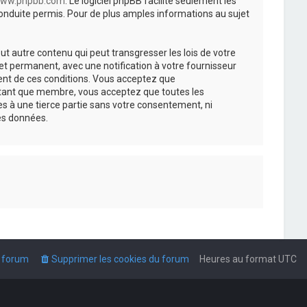
ww.phpbb.com
. Le logiciel phpBB facilite seulement les
nduite permis. Pour de plus amples informations au sujet
t autre contenu qui peut transgresser les lois de votre
t permanent, avec une notification à votre fournisseur
ment de ces conditions. Vous acceptez que
n tant que membre, vous acceptez que toutes les
s à une tierce partie sans votre consentement, ni
es données.
u forum
Supprimer les cookies du forum
Heures au format
UTC