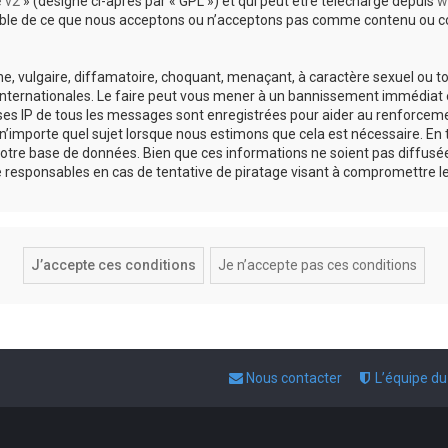
e v2
» (désigné ci-après par « GPL ») et qui peut être téléchargé depuis
w
sable de ce que nous acceptons ou n’acceptons pas comme contenu ou co
, vulgaire, diffamatoire, choquant, menaçant, à caractère sexuel ou tou
 internationales. Le faire peut vous mener à un bannissement immédiat e
esses IP de tous les messages sont enregistrées pour aider au renforce
 n’importe quel sujet lorsque nous estimons que cela est nécessaire. E
otre base de données. Bien que ces informations ne soient pas diffusée
responsables en cas de tentative de piratage visant à compromettre l
Nous contacter
L’équipe d