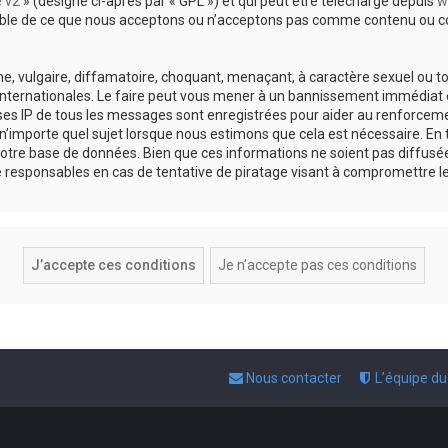
e v2
» (désigné ci-après par « GPL ») et qui peut être téléchargé depuis
w
sable de ce que nous acceptons ou n’acceptons pas comme contenu ou co
, vulgaire, diffamatoire, choquant, menaçant, à caractère sexuel ou tou
 internationales. Le faire peut vous mener à un bannissement immédiat e
esses IP de tous les messages sont enregistrées pour aider au renforce
 n’importe quel sujet lorsque nous estimons que cela est nécessaire. E
otre base de données. Bien que ces informations ne soient pas diffusée
responsables en cas de tentative de piratage visant à compromettre l
Nous contacter
L’équipe d