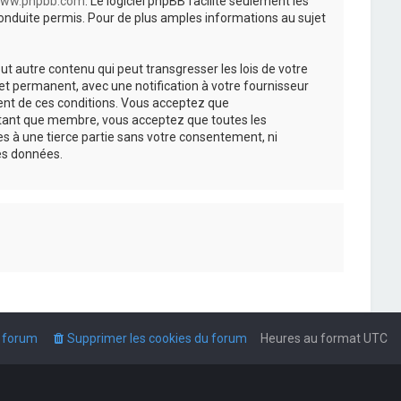
ww.phpbb.com
. Le logiciel phpBB facilite seulement les
nduite permis. Pour de plus amples informations au sujet
t autre contenu qui peut transgresser les lois de votre
t permanent, avec une notification à votre fournisseur
ment de ces conditions. Vous acceptez que
n tant que membre, vous acceptez que toutes les
s à une tierce partie sans votre consentement, ni
es données.
u forum
Supprimer les cookies du forum
Heures au format
UTC