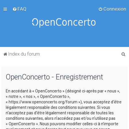
FAQ
Connexion
R
Index du forum
e
c
OpenConcerto - Enregistrement
h
e
En accédant à « OpenConcerto » (désigné ci-après par « nous »,
r
« notre », « nos », « OpenConcerto »,
c
« https://www.openconcerto.org/forum »), vous acceptez d’être
légalement responsable des conditions suivantes. Si vous
h
n’acceptez pas d’être légalement responsable de toutes les
e
conditions suivantes, alors n’accédez pas et/ou n’utilisez pas
« OpenConcerto ». Nous pouvons modifier celles-ci à n’importe
r