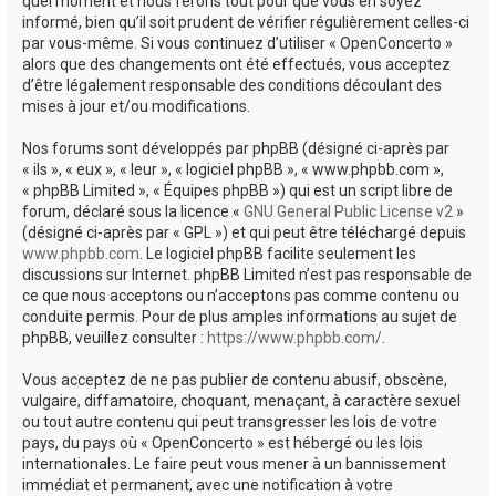
quel moment et nous ferons tout pour que vous en soyez
informé, bien qu’il soit prudent de vérifier régulièrement celles-ci
par vous-même. Si vous continuez d’utiliser « OpenConcerto »
alors que des changements ont été effectués, vous acceptez
d’être légalement responsable des conditions découlant des
mises à jour et/ou modifications.
Nos forums sont développés par phpBB (désigné ci-après par
« ils », « eux », « leur », « logiciel phpBB », « www.phpbb.com »,
« phpBB Limited », « Équipes phpBB ») qui est un script libre de
forum, déclaré sous la licence «
GNU General Public License v2
»
(désigné ci-après par « GPL ») et qui peut être téléchargé depuis
www.phpbb.com
. Le logiciel phpBB facilite seulement les
discussions sur Internet. phpBB Limited n’est pas responsable de
ce que nous acceptons ou n’acceptons pas comme contenu ou
conduite permis. Pour de plus amples informations au sujet de
phpBB, veuillez consulter :
https://www.phpbb.com/
.
Vous acceptez de ne pas publier de contenu abusif, obscène,
vulgaire, diffamatoire, choquant, menaçant, à caractère sexuel
ou tout autre contenu qui peut transgresser les lois de votre
pays, du pays où « OpenConcerto » est hébergé ou les lois
internationales. Le faire peut vous mener à un bannissement
immédiat et permanent, avec une notification à votre