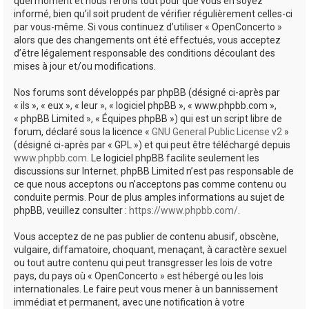
quel moment et nous ferons tout pour que vous en soyez
informé, bien qu’il soit prudent de vérifier régulièrement celles-ci
par vous-même. Si vous continuez d’utiliser « OpenConcerto »
alors que des changements ont été effectués, vous acceptez
d’être légalement responsable des conditions découlant des
mises à jour et/ou modifications.
Nos forums sont développés par phpBB (désigné ci-après par
« ils », « eux », « leur », « logiciel phpBB », « www.phpbb.com »,
« phpBB Limited », « Équipes phpBB ») qui est un script libre de
forum, déclaré sous la licence «
GNU General Public License v2
»
(désigné ci-après par « GPL ») et qui peut être téléchargé depuis
www.phpbb.com
. Le logiciel phpBB facilite seulement les
discussions sur Internet. phpBB Limited n’est pas responsable de
ce que nous acceptons ou n’acceptons pas comme contenu ou
conduite permis. Pour de plus amples informations au sujet de
phpBB, veuillez consulter :
https://www.phpbb.com/
.
Vous acceptez de ne pas publier de contenu abusif, obscène,
vulgaire, diffamatoire, choquant, menaçant, à caractère sexuel
ou tout autre contenu qui peut transgresser les lois de votre
pays, du pays où « OpenConcerto » est hébergé ou les lois
internationales. Le faire peut vous mener à un bannissement
immédiat et permanent, avec une notification à votre