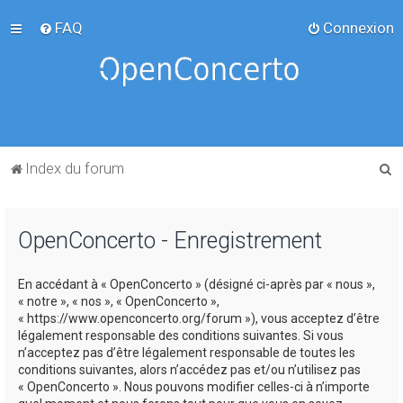
FAQ
Connexion
R
Index du forum
e
c
OpenConcerto - Enregistrement
h
e
En accédant à « OpenConcerto » (désigné ci-après par « nous »,
r
« notre », « nos », « OpenConcerto »,
c
« https://www.openconcerto.org/forum »), vous acceptez d’être
légalement responsable des conditions suivantes. Si vous
h
n’acceptez pas d’être légalement responsable de toutes les
e
conditions suivantes, alors n’accédez pas et/ou n’utilisez pas
« OpenConcerto ». Nous pouvons modifier celles-ci à n’importe
r