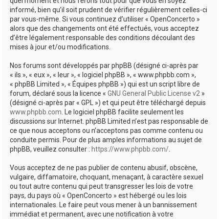
quel moment et nous ferons tout pour que vous en soyez
informé, bien qu’il soit prudent de vérifier régulièrement celles-ci
par vous-même. Si vous continuez d’utiliser « OpenConcerto »
alors que des changements ont été effectués, vous acceptez
d’être légalement responsable des conditions découlant des
mises à jour et/ou modifications.
Nos forums sont développés par phpBB (désigné ci-après par
« ils », « eux », « leur », « logiciel phpBB », « www.phpbb.com »,
« phpBB Limited », « Équipes phpBB ») qui est un script libre de
forum, déclaré sous la licence «
GNU General Public License v2
»
(désigné ci-après par « GPL ») et qui peut être téléchargé depuis
www.phpbb.com
. Le logiciel phpBB facilite seulement les
discussions sur Internet. phpBB Limited n’est pas responsable de
ce que nous acceptons ou n’acceptons pas comme contenu ou
conduite permis. Pour de plus amples informations au sujet de
phpBB, veuillez consulter :
https://www.phpbb.com/
.
Vous acceptez de ne pas publier de contenu abusif, obscène,
vulgaire, diffamatoire, choquant, menaçant, à caractère sexuel
ou tout autre contenu qui peut transgresser les lois de votre
pays, du pays où « OpenConcerto » est hébergé ou les lois
internationales. Le faire peut vous mener à un bannissement
immédiat et permanent, avec une notification à votre