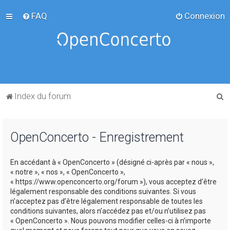
FAQ
Connexion
R
Index du forum
e
c
OpenConcerto - Enregistrement
h
e
En accédant à « OpenConcerto » (désigné ci-après par « nous »,
r
« notre », « nos », « OpenConcerto »,
c
« https://www.openconcerto.org/forum »), vous acceptez d’être
légalement responsable des conditions suivantes. Si vous
h
n’acceptez pas d’être légalement responsable de toutes les
e
conditions suivantes, alors n’accédez pas et/ou n’utilisez pas
« OpenConcerto ». Nous pouvons modifier celles-ci à n’importe
r