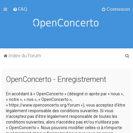
FAQ
Connexion
R
Index du forum
e
c
OpenConcerto - Enregistrement
h
e
En accédant à « OpenConcerto » (désigné ci-après par « nous »,
r
« notre », « nos », « OpenConcerto »,
c
« https://www.openconcerto.org/forum »), vous acceptez d’être
légalement responsable des conditions suivantes. Si vous
h
n’acceptez pas d’être légalement responsable de toutes les
e
conditions suivantes, alors n’accédez pas et/ou n’utilisez pas
« OpenConcerto ». Nous pouvons modifier celles-ci à n’importe
r