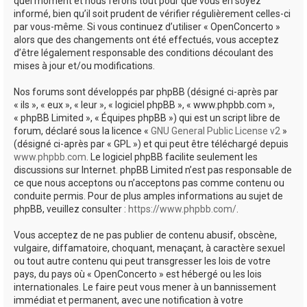
quel moment et nous ferons tout pour que vous en soyez
informé, bien qu’il soit prudent de vérifier régulièrement celles-ci
par vous-même. Si vous continuez d’utiliser « OpenConcerto »
alors que des changements ont été effectués, vous acceptez
d’être légalement responsable des conditions découlant des
mises à jour et/ou modifications.
Nos forums sont développés par phpBB (désigné ci-après par
« ils », « eux », « leur », « logiciel phpBB », « www.phpbb.com »,
« phpBB Limited », « Équipes phpBB ») qui est un script libre de
forum, déclaré sous la licence «
GNU General Public License v2
»
(désigné ci-après par « GPL ») et qui peut être téléchargé depuis
www.phpbb.com
. Le logiciel phpBB facilite seulement les
discussions sur Internet. phpBB Limited n’est pas responsable de
ce que nous acceptons ou n’acceptons pas comme contenu ou
conduite permis. Pour de plus amples informations au sujet de
phpBB, veuillez consulter :
https://www.phpbb.com/
.
Vous acceptez de ne pas publier de contenu abusif, obscène,
vulgaire, diffamatoire, choquant, menaçant, à caractère sexuel
ou tout autre contenu qui peut transgresser les lois de votre
pays, du pays où « OpenConcerto » est hébergé ou les lois
internationales. Le faire peut vous mener à un bannissement
immédiat et permanent, avec une notification à votre