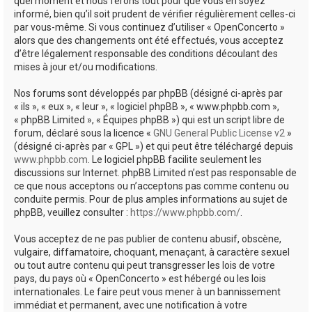
quel moment et nous ferons tout pour que vous en soyez
informé, bien qu’il soit prudent de vérifier régulièrement celles-ci
par vous-même. Si vous continuez d’utiliser « OpenConcerto »
alors que des changements ont été effectués, vous acceptez
d’être légalement responsable des conditions découlant des
mises à jour et/ou modifications.
Nos forums sont développés par phpBB (désigné ci-après par
« ils », « eux », « leur », « logiciel phpBB », « www.phpbb.com »,
« phpBB Limited », « Équipes phpBB ») qui est un script libre de
forum, déclaré sous la licence «
GNU General Public License v2
»
(désigné ci-après par « GPL ») et qui peut être téléchargé depuis
www.phpbb.com
. Le logiciel phpBB facilite seulement les
discussions sur Internet. phpBB Limited n’est pas responsable de
ce que nous acceptons ou n’acceptons pas comme contenu ou
conduite permis. Pour de plus amples informations au sujet de
phpBB, veuillez consulter :
https://www.phpbb.com/
.
Vous acceptez de ne pas publier de contenu abusif, obscène,
vulgaire, diffamatoire, choquant, menaçant, à caractère sexuel
ou tout autre contenu qui peut transgresser les lois de votre
pays, du pays où « OpenConcerto » est hébergé ou les lois
internationales. Le faire peut vous mener à un bannissement
immédiat et permanent, avec une notification à votre