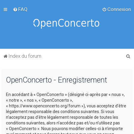
FAQ
Connexion
R
Index du forum
e
c
OpenConcerto - Enregistrement
h
e
En accédant à « OpenConcerto » (désigné ci-après par « nous »,
r
« notre », « nos », « OpenConcerto »,
c
« https://www.openconcerto.org/forum »), vous acceptez d’être
légalement responsable des conditions suivantes. Si vous
h
n’acceptez pas d’être légalement responsable de toutes les
e
conditions suivantes, alors n’accédez pas et/ou n’utilisez pas
« OpenConcerto ». Nous pouvons modifier celles-ci à n’importe
r