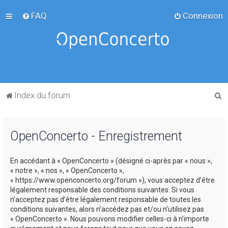
FAQ
Connexion
R
Index du forum
e
c
OpenConcerto - Enregistrement
h
e
En accédant à « OpenConcerto » (désigné ci-après par « nous »,
r
« notre », « nos », « OpenConcerto »,
c
« https://www.openconcerto.org/forum »), vous acceptez d’être
légalement responsable des conditions suivantes. Si vous
h
n’acceptez pas d’être légalement responsable de toutes les
e
conditions suivantes, alors n’accédez pas et/ou n’utilisez pas
« OpenConcerto ». Nous pouvons modifier celles-ci à n’importe
r