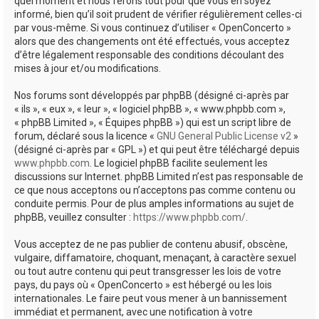
quel moment et nous ferons tout pour que vous en soyez
informé, bien qu’il soit prudent de vérifier régulièrement celles-ci
par vous-même. Si vous continuez d’utiliser « OpenConcerto »
alors que des changements ont été effectués, vous acceptez
d’être légalement responsable des conditions découlant des
mises à jour et/ou modifications.
Nos forums sont développés par phpBB (désigné ci-après par
« ils », « eux », « leur », « logiciel phpBB », « www.phpbb.com »,
« phpBB Limited », « Équipes phpBB ») qui est un script libre de
forum, déclaré sous la licence «
GNU General Public License v2
»
(désigné ci-après par « GPL ») et qui peut être téléchargé depuis
www.phpbb.com
. Le logiciel phpBB facilite seulement les
discussions sur Internet. phpBB Limited n’est pas responsable de
ce que nous acceptons ou n’acceptons pas comme contenu ou
conduite permis. Pour de plus amples informations au sujet de
phpBB, veuillez consulter :
https://www.phpbb.com/
.
Vous acceptez de ne pas publier de contenu abusif, obscène,
vulgaire, diffamatoire, choquant, menaçant, à caractère sexuel
ou tout autre contenu qui peut transgresser les lois de votre
pays, du pays où « OpenConcerto » est hébergé ou les lois
internationales. Le faire peut vous mener à un bannissement
immédiat et permanent, avec une notification à votre