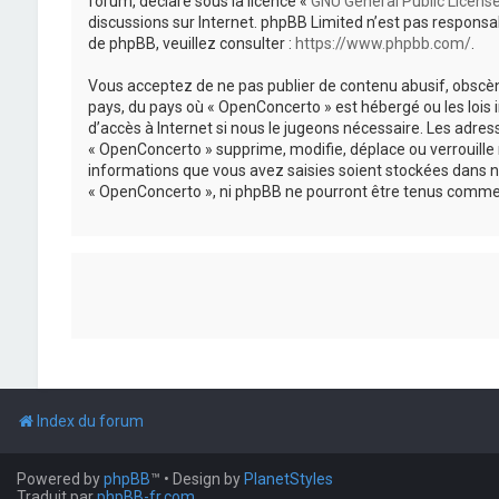
forum, déclaré sous la licence «
GNU General Public Licens
discussions sur Internet. phpBB Limited n’est pas respon
de phpBB, veuillez consulter :
https://www.phpbb.com/
.
Vous acceptez de ne pas publier de contenu abusif, obscène
pays, du pays où « OpenConcerto » est hébergé ou les lois
d’accès à Internet si nous le jugeons nécessaire. Les adr
« OpenConcerto » supprime, modifie, déplace ou verrouille
informations que vous avez saisies soient stockées dans n
« OpenConcerto », ni phpBB ne pourront être tenus comme 
Index du forum
Powered by
phpBB
™
• Design by
PlanetStyles
Traduit par
phpBB-fr.com