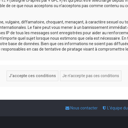
e v2
» (désigné ci-après par « GPL ») et qui peut être téléchargé depuis
w
sable de ce que nous acceptons ou n’acceptons pas comme contenu ou co
, vulgaire, diffamatoire, choquant, menaçant, à caractère sexuel ou tou
 internationales. Le faire peut vous mener à un bannissement immédiat e
esses IP de tous les messages sont enregistrées pour aider au renforce
 n’importe quel sujet lorsque nous estimons que cela est nécessaire. E
otre base de données. Bien que ces informations ne soient pas diffusée
responsables en cas de tentative de piratage visant à compromettre l
Nous contacter
L’équipe d