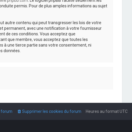
ww.phpbb.com
. Le logiciel phpBB facilite seulement les
nduite permis. Pour de plus amples informations au sujet
t autre contenu qui peut transgresser les lois de votre
t permanent, avec une notification à votre fournisseur
ment de ces conditions. Vous acceptez que
n tant que membre, vous acceptez que toutes les
s à une tierce partie sans votre consentement, ni
es données.
u forum
Supprimer les cookies du forum
Heures au format
UTC