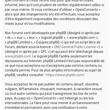
quel moment et nous ferons tout pour que vous en soyez
informé, bien qu’il soit prudent de vérifier régulièrement celles-ci
par vous-même. Si vous continuez d’utiliser « OpenConcerto »
alors que des changements ont été effectués, vous acceptez
d’être légalement responsable des conditions découlant des
mises à jour et/ou modifications.
Nos forums sont développés par phpBB (désigné ci-après par
« ils », « eux », « leur », « logiciel phpBB », « www.phpbb.com »,
« phpBB Limited », « Équipes phpBB ») qui est un script libre de
forum, déclaré sous la licence «
GNU General Public License v2
»
(désigné ci-après par « GPL ») et qui peut être téléchargé depuis
www.phpbb.com
. Le logiciel phpBB facilite seulement les
discussions sur Internet. phpBB Limited n’est pas responsable de
ce que nous acceptons ou n’acceptons pas comme contenu ou
conduite permis. Pour de plus amples informations au sujet de
phpBB, veuillez consulter :
https://www.phpbb.com/
.
Vous acceptez de ne pas publier de contenu abusif, obscène,
vulgaire, diffamatoire, choquant, menaçant, à caractère sexuel
ou tout autre contenu qui peut transgresser les lois de votre
pays, du pays où « OpenConcerto » est hébergé ou les lois
internationales. Le faire peut vous mener à un bannissement
immédiat et permanent, avec une notification à votre