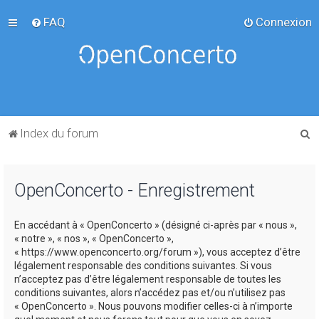
FAQ
Connexion
R
Index du forum
e
c
OpenConcerto - Enregistrement
h
e
En accédant à « OpenConcerto » (désigné ci-après par « nous »,
r
« notre », « nos », « OpenConcerto »,
c
« https://www.openconcerto.org/forum »), vous acceptez d’être
légalement responsable des conditions suivantes. Si vous
h
n’acceptez pas d’être légalement responsable de toutes les
e
conditions suivantes, alors n’accédez pas et/ou n’utilisez pas
« OpenConcerto ». Nous pouvons modifier celles-ci à n’importe
r