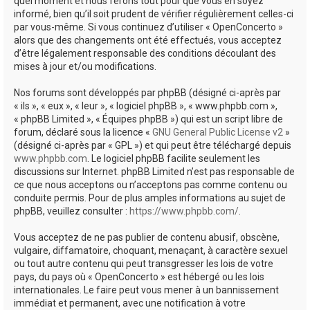
quel moment et nous ferons tout pour que vous en soyez
informé, bien qu’il soit prudent de vérifier régulièrement celles-ci
par vous-même. Si vous continuez d’utiliser « OpenConcerto »
alors que des changements ont été effectués, vous acceptez
d’être légalement responsable des conditions découlant des
mises à jour et/ou modifications.
Nos forums sont développés par phpBB (désigné ci-après par
« ils », « eux », « leur », « logiciel phpBB », « www.phpbb.com »,
« phpBB Limited », « Équipes phpBB ») qui est un script libre de
forum, déclaré sous la licence «
GNU General Public License v2
»
(désigné ci-après par « GPL ») et qui peut être téléchargé depuis
www.phpbb.com
. Le logiciel phpBB facilite seulement les
discussions sur Internet. phpBB Limited n’est pas responsable de
ce que nous acceptons ou n’acceptons pas comme contenu ou
conduite permis. Pour de plus amples informations au sujet de
phpBB, veuillez consulter :
https://www.phpbb.com/
.
Vous acceptez de ne pas publier de contenu abusif, obscène,
vulgaire, diffamatoire, choquant, menaçant, à caractère sexuel
ou tout autre contenu qui peut transgresser les lois de votre
pays, du pays où « OpenConcerto » est hébergé ou les lois
internationales. Le faire peut vous mener à un bannissement
immédiat et permanent, avec une notification à votre