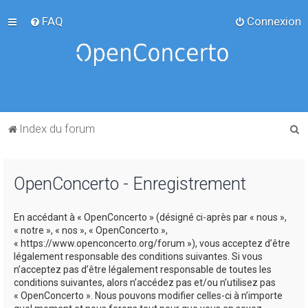
FAQ
Connexion
R
Index du forum
e
c
OpenConcerto - Enregistrement
h
e
En accédant à « OpenConcerto » (désigné ci-après par « nous »,
r
« notre », « nos », « OpenConcerto »,
c
« https://www.openconcerto.org/forum »), vous acceptez d’être
légalement responsable des conditions suivantes. Si vous
h
n’acceptez pas d’être légalement responsable de toutes les
e
conditions suivantes, alors n’accédez pas et/ou n’utilisez pas
« OpenConcerto ». Nous pouvons modifier celles-ci à n’importe
r