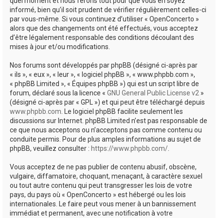
quel moment et nous ferons tout pour que vous en soyez
informé, bien qu’il soit prudent de vérifier régulièrement celles-ci
par vous-même. Si vous continuez d’utiliser « OpenConcerto »
alors que des changements ont été effectués, vous acceptez
d’être légalement responsable des conditions découlant des
mises à jour et/ou modifications.
Nos forums sont développés par phpBB (désigné ci-après par
« ils », « eux », « leur », « logiciel phpBB », « www.phpbb.com »,
« phpBB Limited », « Équipes phpBB ») qui est un script libre de
forum, déclaré sous la licence «
GNU General Public License v2
»
(désigné ci-après par « GPL ») et qui peut être téléchargé depuis
www.phpbb.com
. Le logiciel phpBB facilite seulement les
discussions sur Internet. phpBB Limited n’est pas responsable de
ce que nous acceptons ou n’acceptons pas comme contenu ou
conduite permis. Pour de plus amples informations au sujet de
phpBB, veuillez consulter :
https://www.phpbb.com/
.
Vous acceptez de ne pas publier de contenu abusif, obscène,
vulgaire, diffamatoire, choquant, menaçant, à caractère sexuel
ou tout autre contenu qui peut transgresser les lois de votre
pays, du pays où « OpenConcerto » est hébergé ou les lois
internationales. Le faire peut vous mener à un bannissement
immédiat et permanent, avec une notification à votre