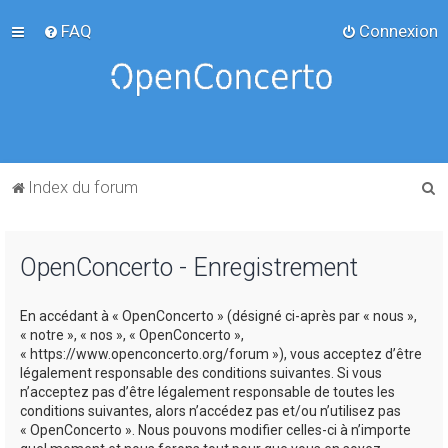
FAQ
Connexion
R
Index du forum
e
c
OpenConcerto - Enregistrement
h
e
En accédant à « OpenConcerto » (désigné ci-après par « nous »,
r
« notre », « nos », « OpenConcerto »,
c
« https://www.openconcerto.org/forum »), vous acceptez d’être
légalement responsable des conditions suivantes. Si vous
h
n’acceptez pas d’être légalement responsable de toutes les
e
conditions suivantes, alors n’accédez pas et/ou n’utilisez pas
« OpenConcerto ». Nous pouvons modifier celles-ci à n’importe
r