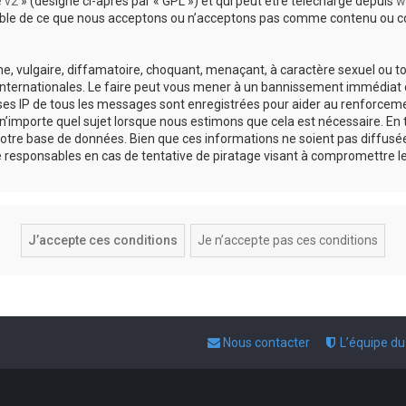
e v2
» (désigné ci-après par « GPL ») et qui peut être téléchargé depuis
w
sable de ce que nous acceptons ou n’acceptons pas comme contenu ou co
, vulgaire, diffamatoire, choquant, menaçant, à caractère sexuel ou tou
 internationales. Le faire peut vous mener à un bannissement immédiat e
esses IP de tous les messages sont enregistrées pour aider au renforce
 n’importe quel sujet lorsque nous estimons que cela est nécessaire. E
otre base de données. Bien que ces informations ne soient pas diffusée
responsables en cas de tentative de piratage visant à compromettre l
Nous contacter
L’équipe d