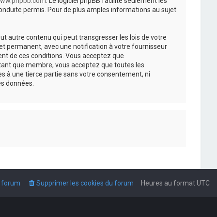
ww.phpbb.com
. Le logiciel phpBB facilite seulement les
nduite permis. Pour de plus amples informations au sujet
t autre contenu qui peut transgresser les lois de votre
t permanent, avec une notification à votre fournisseur
ment de ces conditions. Vous acceptez que
n tant que membre, vous acceptez que toutes les
s à une tierce partie sans votre consentement, ni
es données.
u forum
Supprimer les cookies du forum
Heures au format
UTC