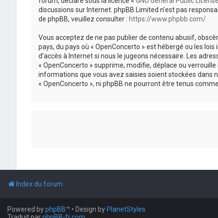
forum, déclaré sous la licence «
GNU General Public Licens
discussions sur Internet. phpBB Limited n’est pas respon
de phpBB, veuillez consulter :
https://www.phpbb.com/
.
Vous acceptez de ne pas publier de contenu abusif, obscène
pays, du pays où « OpenConcerto » est hébergé ou les lois
d’accès à Internet si nous le jugeons nécessaire. Les adr
« OpenConcerto » supprime, modifie, déplace ou verrouille
informations que vous avez saisies soient stockées dans n
« OpenConcerto », ni phpBB ne pourront être tenus comme 
Index du forum
Powered by
phpBB
™
• Design by
PlanetStyles
Traduit par
phpBB-fr.com