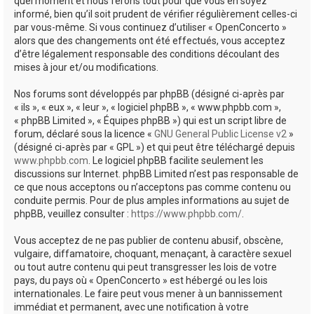
quel moment et nous ferons tout pour que vous en soyez
informé, bien qu’il soit prudent de vérifier régulièrement celles-ci
par vous-même. Si vous continuez d’utiliser « OpenConcerto »
alors que des changements ont été effectués, vous acceptez
d’être légalement responsable des conditions découlant des
mises à jour et/ou modifications.
Nos forums sont développés par phpBB (désigné ci-après par
« ils », « eux », « leur », « logiciel phpBB », « www.phpbb.com »,
« phpBB Limited », « Équipes phpBB ») qui est un script libre de
forum, déclaré sous la licence «
GNU General Public License v2
»
(désigné ci-après par « GPL ») et qui peut être téléchargé depuis
www.phpbb.com
. Le logiciel phpBB facilite seulement les
discussions sur Internet. phpBB Limited n’est pas responsable de
ce que nous acceptons ou n’acceptons pas comme contenu ou
conduite permis. Pour de plus amples informations au sujet de
phpBB, veuillez consulter :
https://www.phpbb.com/
.
Vous acceptez de ne pas publier de contenu abusif, obscène,
vulgaire, diffamatoire, choquant, menaçant, à caractère sexuel
ou tout autre contenu qui peut transgresser les lois de votre
pays, du pays où « OpenConcerto » est hébergé ou les lois
internationales. Le faire peut vous mener à un bannissement
immédiat et permanent, avec une notification à votre