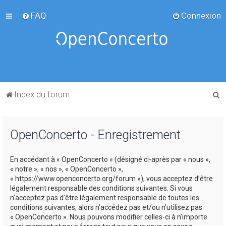
FAQ
Connexion
R
Index du forum
e
c
OpenConcerto - Enregistrement
h
e
En accédant à « OpenConcerto » (désigné ci-après par « nous »,
r
« notre », « nos », « OpenConcerto »,
c
« https://www.openconcerto.org/forum »), vous acceptez d’être
légalement responsable des conditions suivantes. Si vous
h
n’acceptez pas d’être légalement responsable de toutes les
e
conditions suivantes, alors n’accédez pas et/ou n’utilisez pas
« OpenConcerto ». Nous pouvons modifier celles-ci à n’importe
r