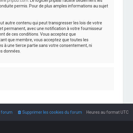
ww.phpbb.com
. Le logiciel phpBB facilite seulement les
nduite permis. Pour de plus amples informations au sujet
t autre contenu qui peut transgresser les lois de votre
t permanent, avec une notification à votre fournisseur
ment de ces conditions. Vous acceptez que
n tant que membre, vous acceptez que toutes les
s à une tierce partie sans votre consentement, ni
es données.
u forum
Supprimer les cookies du forum
Heures au format
UTC