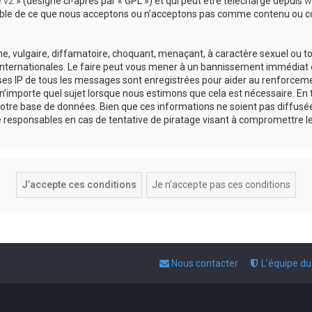
e v2
» (désigné ci-après par « GPL ») et qui peut être téléchargé depuis
w
sable de ce que nous acceptons ou n’acceptons pas comme contenu ou co
, vulgaire, diffamatoire, choquant, menaçant, à caractère sexuel ou tou
 internationales. Le faire peut vous mener à un bannissement immédiat e
esses IP de tous les messages sont enregistrées pour aider au renforce
 n’importe quel sujet lorsque nous estimons que cela est nécessaire. E
otre base de données. Bien que ces informations ne soient pas diffusée
responsables en cas de tentative de piratage visant à compromettre l
Nous contacter
L’équipe d