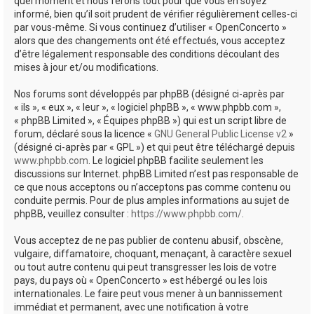
quel moment et nous ferons tout pour que vous en soyez
informé, bien qu’il soit prudent de vérifier régulièrement celles-ci
par vous-même. Si vous continuez d’utiliser « OpenConcerto »
alors que des changements ont été effectués, vous acceptez
d’être légalement responsable des conditions découlant des
mises à jour et/ou modifications.
Nos forums sont développés par phpBB (désigné ci-après par
« ils », « eux », « leur », « logiciel phpBB », « www.phpbb.com »,
« phpBB Limited », « Équipes phpBB ») qui est un script libre de
forum, déclaré sous la licence «
GNU General Public License v2
»
(désigné ci-après par « GPL ») et qui peut être téléchargé depuis
www.phpbb.com
. Le logiciel phpBB facilite seulement les
discussions sur Internet. phpBB Limited n’est pas responsable de
ce que nous acceptons ou n’acceptons pas comme contenu ou
conduite permis. Pour de plus amples informations au sujet de
phpBB, veuillez consulter :
https://www.phpbb.com/
.
Vous acceptez de ne pas publier de contenu abusif, obscène,
vulgaire, diffamatoire, choquant, menaçant, à caractère sexuel
ou tout autre contenu qui peut transgresser les lois de votre
pays, du pays où « OpenConcerto » est hébergé ou les lois
internationales. Le faire peut vous mener à un bannissement
immédiat et permanent, avec une notification à votre