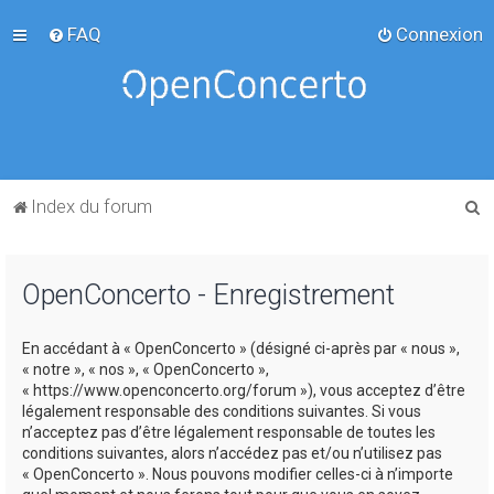
FAQ
Connexion
R
Index du forum
e
c
OpenConcerto - Enregistrement
h
e
En accédant à « OpenConcerto » (désigné ci-après par « nous »,
r
« notre », « nos », « OpenConcerto »,
c
« https://www.openconcerto.org/forum »), vous acceptez d’être
légalement responsable des conditions suivantes. Si vous
h
n’acceptez pas d’être légalement responsable de toutes les
e
conditions suivantes, alors n’accédez pas et/ou n’utilisez pas
« OpenConcerto ». Nous pouvons modifier celles-ci à n’importe
r