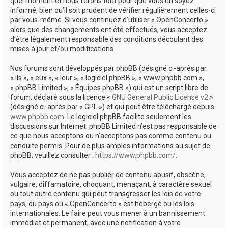
quel moment et nous ferons tout pour que vous en soyez
informé, bien qu’il soit prudent de vérifier régulièrement celles-ci
par vous-même. Si vous continuez d’utiliser « OpenConcerto »
alors que des changements ont été effectués, vous acceptez
d’être légalement responsable des conditions découlant des
mises à jour et/ou modifications.
Nos forums sont développés par phpBB (désigné ci-après par
« ils », « eux », « leur », « logiciel phpBB », « www.phpbb.com »,
« phpBB Limited », « Équipes phpBB ») qui est un script libre de
forum, déclaré sous la licence «
GNU General Public License v2
»
(désigné ci-après par « GPL ») et qui peut être téléchargé depuis
www.phpbb.com
. Le logiciel phpBB facilite seulement les
discussions sur Internet. phpBB Limited n’est pas responsable de
ce que nous acceptons ou n’acceptons pas comme contenu ou
conduite permis. Pour de plus amples informations au sujet de
phpBB, veuillez consulter :
https://www.phpbb.com/
.
Vous acceptez de ne pas publier de contenu abusif, obscène,
vulgaire, diffamatoire, choquant, menaçant, à caractère sexuel
ou tout autre contenu qui peut transgresser les lois de votre
pays, du pays où « OpenConcerto » est hébergé ou les lois
internationales. Le faire peut vous mener à un bannissement
immédiat et permanent, avec une notification à votre