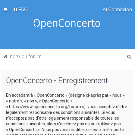
FAQ
Connexion
R
Index du forum
e
c
OpenConcerto - Enregistrement
h
e
En accédant à « OpenConcerto » (désigné ci-après par « nous »,
r
« notre », « nos », « OpenConcerto »,
c
« https://www.openconcerto.org/forum »), vous acceptez d’être
légalement responsable des conditions suivantes. Si vous
h
n’acceptez pas d’être légalement responsable de toutes les
e
conditions suivantes, alors n’accédez pas et/ou n’utilisez pas
« OpenConcerto ». Nous pouvons modifier celles-ci à n’importe
r