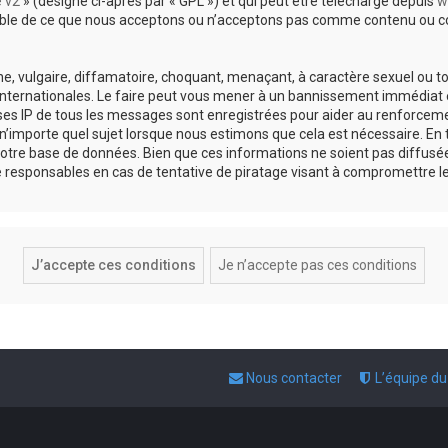
e v2
» (désigné ci-après par « GPL ») et qui peut être téléchargé depuis
w
sable de ce que nous acceptons ou n’acceptons pas comme contenu ou co
, vulgaire, diffamatoire, choquant, menaçant, à caractère sexuel ou tou
 internationales. Le faire peut vous mener à un bannissement immédiat e
esses IP de tous les messages sont enregistrées pour aider au renforce
 n’importe quel sujet lorsque nous estimons que cela est nécessaire. E
otre base de données. Bien que ces informations ne soient pas diffusée
responsables en cas de tentative de piratage visant à compromettre l
Nous contacter
L’équipe d