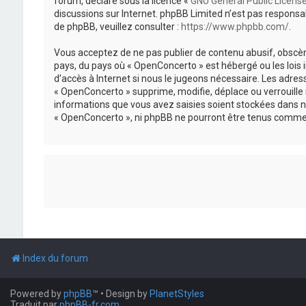
forum, déclaré sous la licence «
GNU General Public Licens
discussions sur Internet. phpBB Limited n’est pas respon
de phpBB, veuillez consulter :
https://www.phpbb.com/
.
Vous acceptez de ne pas publier de contenu abusif, obscène
pays, du pays où « OpenConcerto » est hébergé ou les lois
d’accès à Internet si nous le jugeons nécessaire. Les adr
« OpenConcerto » supprime, modifie, déplace ou verrouille
informations que vous avez saisies soient stockées dans n
« OpenConcerto », ni phpBB ne pourront être tenus comme 
Index du forum
Powered by
phpBB
™
• Design by
PlanetStyles
Traduit par
phpBB-fr.com