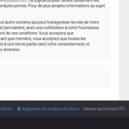
ww.phpbb.com
. Le logiciel phpBB facilite seulement les
nduite permis. Pour de plus amples informations au sujet
t autre contenu qui peut transgresser les lois de votre
t permanent, avec une notification à votre fournisseur
ment de ces conditions. Vous acceptez que
n tant que membre, vous acceptez que toutes les
s à une tierce partie sans votre consentement, ni
es données.
u forum
Supprimer les cookies du forum
Heures au format
UTC