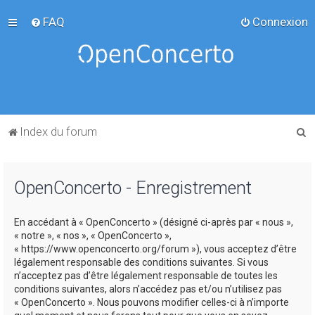
FAQ
Connexion
R
Index du forum
e
c
OpenConcerto - Enregistrement
h
e
En accédant à « OpenConcerto » (désigné ci-après par « nous »,
r
« notre », « nos », « OpenConcerto »,
c
« https://www.openconcerto.org/forum »), vous acceptez d’être
légalement responsable des conditions suivantes. Si vous
h
n’acceptez pas d’être légalement responsable de toutes les
e
conditions suivantes, alors n’accédez pas et/ou n’utilisez pas
« OpenConcerto ». Nous pouvons modifier celles-ci à n’importe
r