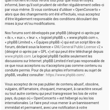
quel moment et nous ferons tout pour que vous en soyez
informé, bien qu’il soit prudent de vérifier régulièrement celles-ci
par vous-même. Si vous continuez d’utiliser « OpenConcerto »
alors que des changements ont été effectués, vous acceptez
d’être légalement responsable des conditions découlant des
mises à jour et/ou modifications.
Nos forums sont développés par phpBB (désigné ci-après par
« ils », « eux », « leur », « logiciel phpBB », « www.phpbb.com »,
« phpBB Limited », « Équipes phpBB ») qui est un script libre de
forum, déclaré sous la licence «
GNU General Public License v2
»
(désigné ci-après par « GPL ») et qui peut être téléchargé depuis
www.phpbb.com
. Le logiciel phpBB facilite seulement les
discussions sur Internet. phpBB Limited n’est pas responsable de
ce que nous acceptons ou n’acceptons pas comme contenu ou
conduite permis. Pour de plus amples informations au sujet de
phpBB, veuillez consulter :
https://www.phpbb.com/
.
Vous acceptez de ne pas publier de contenu abusif, obscène,
vulgaire, diffamatoire, choquant, menaçant, à caractère sexuel
ou tout autre contenu qui peut transgresser les lois de votre
pays, du pays où « OpenConcerto » est hébergé ou les lois
internationales. Le faire peut vous mener à un bannissement
immédiat et permanent, avec une notification à votre