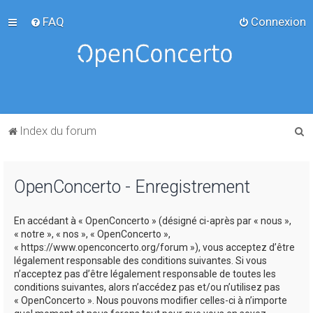
FAQ
Connexion
R
Index du forum
e
c
OpenConcerto - Enregistrement
h
e
En accédant à « OpenConcerto » (désigné ci-après par « nous »,
r
« notre », « nos », « OpenConcerto »,
c
« https://www.openconcerto.org/forum »), vous acceptez d’être
légalement responsable des conditions suivantes. Si vous
h
n’acceptez pas d’être légalement responsable de toutes les
e
conditions suivantes, alors n’accédez pas et/ou n’utilisez pas
« OpenConcerto ». Nous pouvons modifier celles-ci à n’importe
r