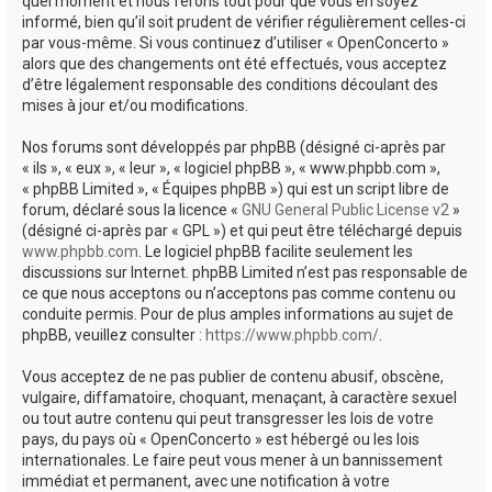
quel moment et nous ferons tout pour que vous en soyez
informé, bien qu’il soit prudent de vérifier régulièrement celles-ci
par vous-même. Si vous continuez d’utiliser « OpenConcerto »
alors que des changements ont été effectués, vous acceptez
d’être légalement responsable des conditions découlant des
mises à jour et/ou modifications.
Nos forums sont développés par phpBB (désigné ci-après par
« ils », « eux », « leur », « logiciel phpBB », « www.phpbb.com »,
« phpBB Limited », « Équipes phpBB ») qui est un script libre de
forum, déclaré sous la licence «
GNU General Public License v2
»
(désigné ci-après par « GPL ») et qui peut être téléchargé depuis
www.phpbb.com
. Le logiciel phpBB facilite seulement les
discussions sur Internet. phpBB Limited n’est pas responsable de
ce que nous acceptons ou n’acceptons pas comme contenu ou
conduite permis. Pour de plus amples informations au sujet de
phpBB, veuillez consulter :
https://www.phpbb.com/
.
Vous acceptez de ne pas publier de contenu abusif, obscène,
vulgaire, diffamatoire, choquant, menaçant, à caractère sexuel
ou tout autre contenu qui peut transgresser les lois de votre
pays, du pays où « OpenConcerto » est hébergé ou les lois
internationales. Le faire peut vous mener à un bannissement
immédiat et permanent, avec une notification à votre