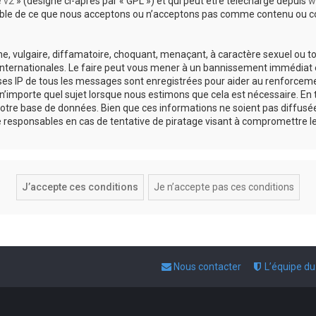
e v2
» (désigné ci-après par « GPL ») et qui peut être téléchargé depuis
w
sable de ce que nous acceptons ou n’acceptons pas comme contenu ou co
, vulgaire, diffamatoire, choquant, menaçant, à caractère sexuel ou tou
 internationales. Le faire peut vous mener à un bannissement immédiat e
esses IP de tous les messages sont enregistrées pour aider au renforce
 n’importe quel sujet lorsque nous estimons que cela est nécessaire. E
otre base de données. Bien que ces informations ne soient pas diffusée
responsables en cas de tentative de piratage visant à compromettre l
Nous contacter
L’équipe d