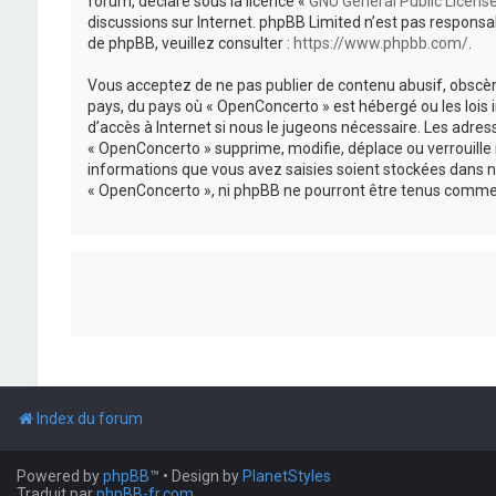
forum, déclaré sous la licence «
GNU General Public Licens
discussions sur Internet. phpBB Limited n’est pas respon
de phpBB, veuillez consulter :
https://www.phpbb.com/
.
Vous acceptez de ne pas publier de contenu abusif, obscène
pays, du pays où « OpenConcerto » est hébergé ou les lois
d’accès à Internet si nous le jugeons nécessaire. Les adr
« OpenConcerto » supprime, modifie, déplace ou verrouille
informations que vous avez saisies soient stockées dans n
« OpenConcerto », ni phpBB ne pourront être tenus comme 
Index du forum
Powered by
phpBB
™
• Design by
PlanetStyles
Traduit par
phpBB-fr.com