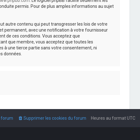
ww.phpbb.com
. Le logiciel phpBB facilite seulement les
nduite permis. Pour de plus amples informations au sujet
t autre contenu qui peut transgresser les lois de votre
t permanent, avec une notification à votre fournisseur
ment de ces conditions. Vous acceptez que
n tant que membre, vous acceptez que toutes les
s à une tierce partie sans votre consentement, ni
es données.
u forum
Supprimer les cookies du forum
Heures au format
UTC