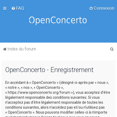
FAQ
Connexion
R
Index du forum
e
c
OpenConcerto - Enregistrement
h
e
En accédant à « OpenConcerto » (désigné ci-après par « nous »,
r
« notre », « nos », « OpenConcerto »,
c
« https://www.openconcerto.org/forum »), vous acceptez d’être
légalement responsable des conditions suivantes. Si vous
h
n’acceptez pas d’être légalement responsable de toutes les
e
conditions suivantes, alors n’accédez pas et/ou n’utilisez pas
« OpenConcerto ». Nous pouvons modifier celles-ci à n’importe
r