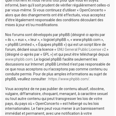
quel moment et nous ferons tout pour que vous en soyez
informé, bien qu’il soit prudent de vérifier régulièrement celles-ci
par vous-même. Si vous continuez d’utiliser « OpenConcerto »
alors que des changements ont été effectués, vous acceptez
d’être légalement responsable des conditions découlant des
mises à jour et/ou modifications.
Nos forums sont développés par phpBB (désigné ci-après par
« ils », « eux », « leur », « logiciel phpBB », « www.phpbb.com »,
« phpBB Limited », « Équipes phpBB ») qui est un script libre de
forum, déclaré sous la licence «
GNU General Public License v2
»
(désigné ci-après par « GPL ») et qui peut être téléchargé depuis
www.phpbb.com
. Le logiciel phpBB facilite seulement les
discussions sur Internet. phpBB Limited n’est pas responsable de
ce que nous acceptons ou n’acceptons pas comme contenu ou
conduite permis. Pour de plus amples informations au sujet de
phpBB, veuillez consulter :
https://www.phpbb.com/
.
Vous acceptez de ne pas publier de contenu abusif, obscène,
vulgaire, diffamatoire, choquant, menaçant, à caractère sexuel
ou tout autre contenu qui peut transgresser les lois de votre
pays, du pays où « OpenConcerto » est hébergé ou les lois
internationales. Le faire peut vous mener à un bannissement
immédiat et permanent, avec une notification à votre