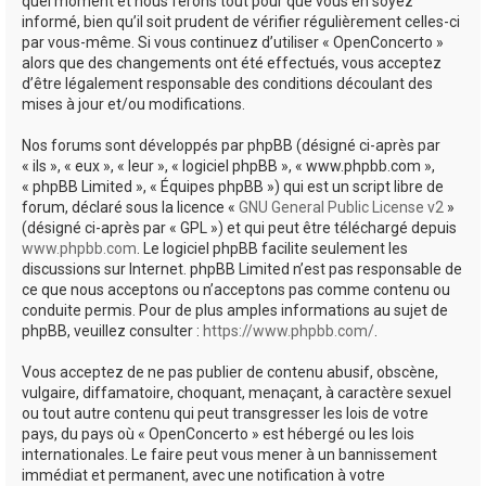
quel moment et nous ferons tout pour que vous en soyez
informé, bien qu’il soit prudent de vérifier régulièrement celles-ci
par vous-même. Si vous continuez d’utiliser « OpenConcerto »
alors que des changements ont été effectués, vous acceptez
d’être légalement responsable des conditions découlant des
mises à jour et/ou modifications.
Nos forums sont développés par phpBB (désigné ci-après par
« ils », « eux », « leur », « logiciel phpBB », « www.phpbb.com »,
« phpBB Limited », « Équipes phpBB ») qui est un script libre de
forum, déclaré sous la licence «
GNU General Public License v2
»
(désigné ci-après par « GPL ») et qui peut être téléchargé depuis
www.phpbb.com
. Le logiciel phpBB facilite seulement les
discussions sur Internet. phpBB Limited n’est pas responsable de
ce que nous acceptons ou n’acceptons pas comme contenu ou
conduite permis. Pour de plus amples informations au sujet de
phpBB, veuillez consulter :
https://www.phpbb.com/
.
Vous acceptez de ne pas publier de contenu abusif, obscène,
vulgaire, diffamatoire, choquant, menaçant, à caractère sexuel
ou tout autre contenu qui peut transgresser les lois de votre
pays, du pays où « OpenConcerto » est hébergé ou les lois
internationales. Le faire peut vous mener à un bannissement
immédiat et permanent, avec une notification à votre