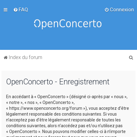
FAQ
Connexion
R
Index du forum
e
c
OpenConcerto - Enregistrement
h
e
En accédant à « OpenConcerto » (désigné ci-après par « nous »,
r
« notre », « nos », « OpenConcerto »,
c
« https://www.openconcerto.org/forum »), vous acceptez d’être
légalement responsable des conditions suivantes. Si vous
h
n’acceptez pas d’être légalement responsable de toutes les
e
conditions suivantes, alors n’accédez pas et/ou n’utilisez pas
« OpenConcerto ». Nous pouvons modifier celles-ci à n’importe
r