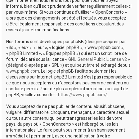
quel moment et nous ferons tout pour que vous en soyez
informé, bien qu’il soit prudent de vérifier régulièrement celles-ci
par vous-même. Si vous continuez d’utiliser « OpenConcerto »
alors que des changements ont été effectués, vous acceptez
d’être légalement responsable des conditions découlant des
mises à jour et/ou modifications.
Nos forums sont développés par phpBB (désigné ci-après par
« ils », « eux », « leur », « logiciel phpBB », « www.phpbb.com »,
« phpBB Limited », « Équipes phpBB ») qui est un script libre de
forum, déclaré sous la licence «
GNU General Public License v2
»
(désigné ci-après par « GPL ») et qui peut être téléchargé depuis
www.phpbb.com
. Le logiciel phpBB facilite seulement les
discussions sur Internet. phpBB Limited n’est pas responsable de
ce que nous acceptons ou n’acceptons pas comme contenu ou
conduite permis. Pour de plus amples informations au sujet de
phpBB, veuillez consulter :
https://www.phpbb.com/
.
Vous acceptez de ne pas publier de contenu abusif, obscène,
vulgaire, diffamatoire, choquant, menaçant, à caractère sexuel
ou tout autre contenu qui peut transgresser les lois de votre
pays, du pays où « OpenConcerto » est hébergé ou les lois
internationales. Le faire peut vous mener à un bannissement
immédiat et permanent, avec une notification à votre