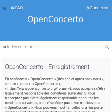
FAQ
Connexion
R
Index du forum
e
c
OpenConcerto - Enregistrement
h
e
En accédant à « OpenConcerto » (désigné ci-après par « nous »,
r
« notre », « nos », « OpenConcerto »,
c
« https://www.openconcerto.org/forum »), vous acceptez d’être
légalement responsable des conditions suivantes. Si vous
h
n’acceptez pas d’être légalement responsable de toutes les
e
conditions suivantes, alors n’accédez pas et/ou n’utilisez pas
« OpenConcerto ». Nous pouvons modifier celles-ci à n’importe
r