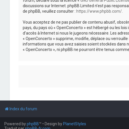
forum, déclaré sous la licence «
GNU General Public Licens
discussions sur Internet. phpBB Limited n’est pas respon
de phpBB, veuillez consulter :
https://www.phpbb.com/
.
Vous acceptez de ne pas publier de contenu abusif, obscène
pays, du pays où « OpenConcerto » est hébergé ou les lois
d’accès à Internet si nous le jugeons nécessaire. Les adr
« OpenConcerto » supprime, modifie, déplace ou verrouille
informations que vous avez saisies soient stockées dans n
« OpenConcerto », ni phpBB ne pourront être tenus comme 
Index du forum
Powered by
phpBB
™
• Design by
PlanetStyles
Traduit par
phpBB-fr.com