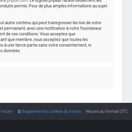
ww.phpbb.com
. Le logiciel phpBB facilite seulement les
nduite permis. Pour de plus amples informations au sujet
t autre contenu qui peut transgresser les lois de votre
t permanent, avec une notification à votre fournisseur
ment de ces conditions. Vous acceptez que
n tant que membre, vous acceptez que toutes les
s à une tierce partie sans votre consentement, ni
es données.
u forum
Supprimer les cookies du forum
Heures au format
UTC