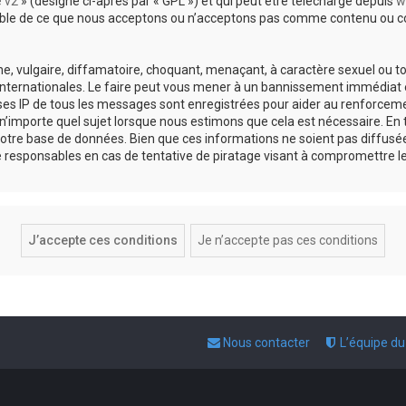
e v2
» (désigné ci-après par « GPL ») et qui peut être téléchargé depuis
w
sable de ce que nous acceptons ou n’acceptons pas comme contenu ou co
, vulgaire, diffamatoire, choquant, menaçant, à caractère sexuel ou tou
 internationales. Le faire peut vous mener à un bannissement immédiat e
esses IP de tous les messages sont enregistrées pour aider au renforce
 n’importe quel sujet lorsque nous estimons que cela est nécessaire. E
otre base de données. Bien que ces informations ne soient pas diffusée
responsables en cas de tentative de piratage visant à compromettre l
Nous contacter
L’équipe d