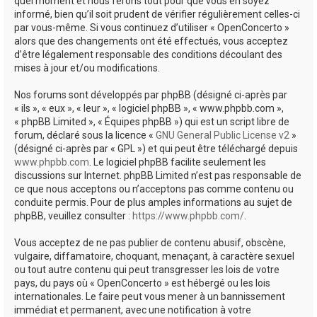
quel moment et nous ferons tout pour que vous en soyez
informé, bien qu’il soit prudent de vérifier régulièrement celles-ci
par vous-même. Si vous continuez d’utiliser « OpenConcerto »
alors que des changements ont été effectués, vous acceptez
d’être légalement responsable des conditions découlant des
mises à jour et/ou modifications.
Nos forums sont développés par phpBB (désigné ci-après par
« ils », « eux », « leur », « logiciel phpBB », « www.phpbb.com »,
« phpBB Limited », « Équipes phpBB ») qui est un script libre de
forum, déclaré sous la licence «
GNU General Public License v2
»
(désigné ci-après par « GPL ») et qui peut être téléchargé depuis
www.phpbb.com
. Le logiciel phpBB facilite seulement les
discussions sur Internet. phpBB Limited n’est pas responsable de
ce que nous acceptons ou n’acceptons pas comme contenu ou
conduite permis. Pour de plus amples informations au sujet de
phpBB, veuillez consulter :
https://www.phpbb.com/
.
Vous acceptez de ne pas publier de contenu abusif, obscène,
vulgaire, diffamatoire, choquant, menaçant, à caractère sexuel
ou tout autre contenu qui peut transgresser les lois de votre
pays, du pays où « OpenConcerto » est hébergé ou les lois
internationales. Le faire peut vous mener à un bannissement
immédiat et permanent, avec une notification à votre