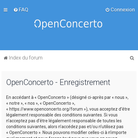
FAQ
Connexion
R
Index du forum
e
c
OpenConcerto - Enregistrement
h
e
En accédant à « OpenConcerto » (désigné ci-après par « nous »,
r
« notre », « nos », « OpenConcerto »,
c
« https://www.openconcerto.org/forum »), vous acceptez d’être
légalement responsable des conditions suivantes. Si vous
h
n’acceptez pas d’être légalement responsable de toutes les
e
conditions suivantes, alors n’accédez pas et/ou n’utilisez pas
« OpenConcerto ». Nous pouvons modifier celles-ci à n’importe
r