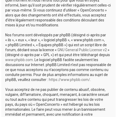
quel moment et nous ferons tout pour que vous en soyez
informé, bien qu’il soit prudent de vérifier régulièrement celles-ci
par vous-même. Si vous continuez d’utiliser « OpenConcerto »
alors que des changements ont été effectués, vous acceptez
d’être légalement responsable des conditions découlant des
mises à jour et/ou modifications.
Nos forums sont développés par phpBB (désigné ci-après par
« ils », « eux », « leur », « logiciel phpBB », « www.phpbb.com »,
« phpBB Limited », « Équipes phpBB ») qui est un script libre de
forum, déclaré sous la licence «
GNU General Public License v2
»
(désigné ci-après par « GPL ») et qui peut être téléchargé depuis
www.phpbb.com
. Le logiciel phpBB facilite seulement les
discussions sur Internet. phpBB Limited n’est pas responsable de
ce que nous acceptons ou n’acceptons pas comme contenu ou
conduite permis. Pour de plus amples informations au sujet de
phpBB, veuillez consulter :
https://www.phpbb.com/
.
Vous acceptez de ne pas publier de contenu abusif, obscène,
vulgaire, diffamatoire, choquant, menaçant, à caractère sexuel
ou tout autre contenu qui peut transgresser les lois de votre
pays, du pays où « OpenConcerto » est hébergé ou les lois
internationales. Le faire peut vous mener à un bannissement
immédiat et permanent, avec une notification à votre