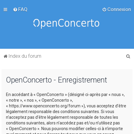
FAQ
Connexion
R
Index du forum
e
c
OpenConcerto - Enregistrement
h
e
En accédant à « OpenConcerto » (désigné ci-après par « nous »,
r
« notre », « nos », « OpenConcerto »,
c
« https://www.openconcerto.org/forum »), vous acceptez d’être
légalement responsable des conditions suivantes. Si vous
h
n’acceptez pas d’être légalement responsable de toutes les
e
conditions suivantes, alors n’accédez pas et/ou n’utilisez pas
« OpenConcerto ». Nous pouvons modifier celles-ci à n’importe
r