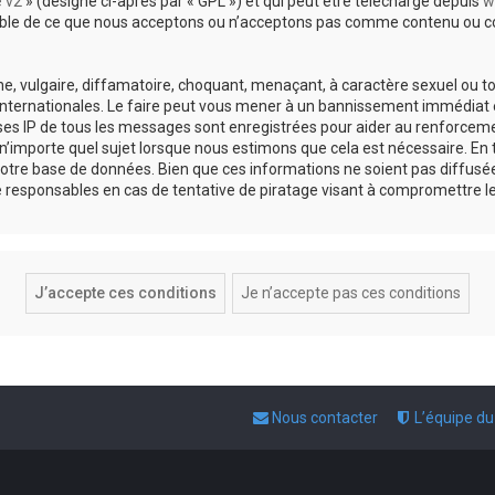
e v2
» (désigné ci-après par « GPL ») et qui peut être téléchargé depuis
w
sable de ce que nous acceptons ou n’acceptons pas comme contenu ou co
, vulgaire, diffamatoire, choquant, menaçant, à caractère sexuel ou tou
 internationales. Le faire peut vous mener à un bannissement immédiat e
esses IP de tous les messages sont enregistrées pour aider au renforce
 n’importe quel sujet lorsque nous estimons que cela est nécessaire. E
otre base de données. Bien que ces informations ne soient pas diffusée
responsables en cas de tentative de piratage visant à compromettre l
Nous contacter
L’équipe d