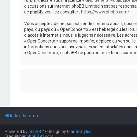
forum, déclaré sous la licence «
GNU General Public Licens
discussions sur Internet. phpBB Limited n’est pas respon
de phpBB, veuillez consulter :
https://www.phpbb.com/
.
Vous acceptez de ne pas publier de contenu abusif, obscène
pays, du pays où « OpenConcerto » est hébergé ou les lois
d’accès à Internet si nous le jugeons nécessaire. Les adr
« OpenConcerto » supprime, modifie, déplace ou verrouille
informations que vous avez saisies soient stockées dans n
« OpenConcerto », ni phpBB ne pourront être tenus comme 
Index du forum
Powered by
phpBB
™
• Design by
PlanetStyles
Traduit par
phpBB-fr.com