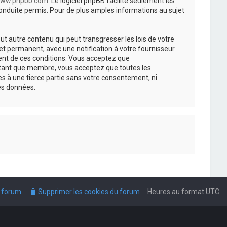
ww.phpbb.com
. Le logiciel phpBB facilite seulement les
nduite permis. Pour de plus amples informations au sujet
t autre contenu qui peut transgresser les lois de votre
t permanent, avec une notification à votre fournisseur
ment de ces conditions. Vous acceptez que
n tant que membre, vous acceptez que toutes les
s à une tierce partie sans votre consentement, ni
es données.
u forum
Supprimer les cookies du forum
Heures au format
UTC