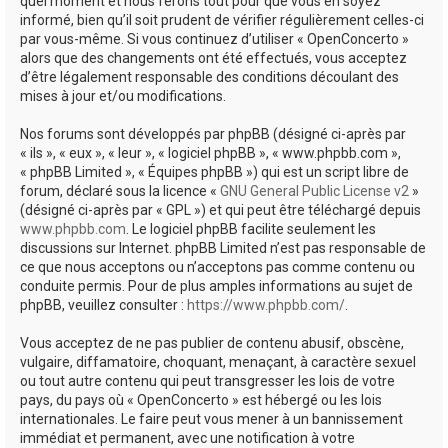
quel moment et nous ferons tout pour que vous en soyez
informé, bien qu’il soit prudent de vérifier régulièrement celles-ci
par vous-même. Si vous continuez d’utiliser « OpenConcerto »
alors que des changements ont été effectués, vous acceptez
d’être légalement responsable des conditions découlant des
mises à jour et/ou modifications.
Nos forums sont développés par phpBB (désigné ci-après par
« ils », « eux », « leur », « logiciel phpBB », « www.phpbb.com »,
« phpBB Limited », « Équipes phpBB ») qui est un script libre de
forum, déclaré sous la licence «
GNU General Public License v2
»
(désigné ci-après par « GPL ») et qui peut être téléchargé depuis
www.phpbb.com
. Le logiciel phpBB facilite seulement les
discussions sur Internet. phpBB Limited n’est pas responsable de
ce que nous acceptons ou n’acceptons pas comme contenu ou
conduite permis. Pour de plus amples informations au sujet de
phpBB, veuillez consulter :
https://www.phpbb.com/
.
Vous acceptez de ne pas publier de contenu abusif, obscène,
vulgaire, diffamatoire, choquant, menaçant, à caractère sexuel
ou tout autre contenu qui peut transgresser les lois de votre
pays, du pays où « OpenConcerto » est hébergé ou les lois
internationales. Le faire peut vous mener à un bannissement
immédiat et permanent, avec une notification à votre