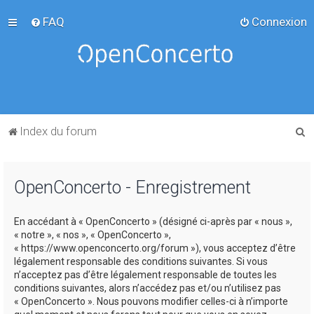
FAQ
Connexion
R
Index du forum
e
c
OpenConcerto - Enregistrement
h
e
En accédant à « OpenConcerto » (désigné ci-après par « nous »,
r
« notre », « nos », « OpenConcerto »,
c
« https://www.openconcerto.org/forum »), vous acceptez d’être
légalement responsable des conditions suivantes. Si vous
h
n’acceptez pas d’être légalement responsable de toutes les
e
conditions suivantes, alors n’accédez pas et/ou n’utilisez pas
« OpenConcerto ». Nous pouvons modifier celles-ci à n’importe
r