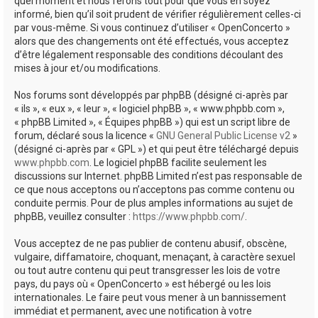
quel moment et nous ferons tout pour que vous en soyez
informé, bien qu’il soit prudent de vérifier régulièrement celles-ci
par vous-même. Si vous continuez d’utiliser « OpenConcerto »
alors que des changements ont été effectués, vous acceptez
d’être légalement responsable des conditions découlant des
mises à jour et/ou modifications.
Nos forums sont développés par phpBB (désigné ci-après par
« ils », « eux », « leur », « logiciel phpBB », « www.phpbb.com »,
« phpBB Limited », « Équipes phpBB ») qui est un script libre de
forum, déclaré sous la licence «
GNU General Public License v2
»
(désigné ci-après par « GPL ») et qui peut être téléchargé depuis
www.phpbb.com
. Le logiciel phpBB facilite seulement les
discussions sur Internet. phpBB Limited n’est pas responsable de
ce que nous acceptons ou n’acceptons pas comme contenu ou
conduite permis. Pour de plus amples informations au sujet de
phpBB, veuillez consulter :
https://www.phpbb.com/
.
Vous acceptez de ne pas publier de contenu abusif, obscène,
vulgaire, diffamatoire, choquant, menaçant, à caractère sexuel
ou tout autre contenu qui peut transgresser les lois de votre
pays, du pays où « OpenConcerto » est hébergé ou les lois
internationales. Le faire peut vous mener à un bannissement
immédiat et permanent, avec une notification à votre