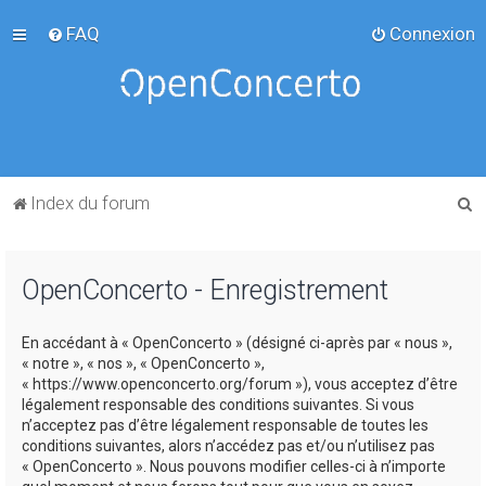
FAQ
Connexion
R
Index du forum
e
c
OpenConcerto - Enregistrement
h
e
En accédant à « OpenConcerto » (désigné ci-après par « nous »,
r
« notre », « nos », « OpenConcerto »,
c
« https://www.openconcerto.org/forum »), vous acceptez d’être
légalement responsable des conditions suivantes. Si vous
h
n’acceptez pas d’être légalement responsable de toutes les
e
conditions suivantes, alors n’accédez pas et/ou n’utilisez pas
« OpenConcerto ». Nous pouvons modifier celles-ci à n’importe
r