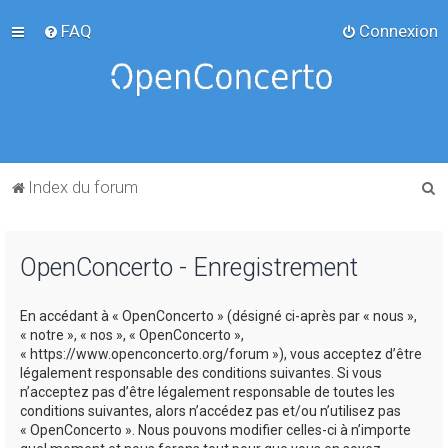
FAQ
Connexion
R
Index du forum
e
c
OpenConcerto - Enregistrement
h
e
En accédant à « OpenConcerto » (désigné ci-après par « nous »,
r
« notre », « nos », « OpenConcerto »,
c
« https://www.openconcerto.org/forum »), vous acceptez d’être
légalement responsable des conditions suivantes. Si vous
h
n’acceptez pas d’être légalement responsable de toutes les
e
conditions suivantes, alors n’accédez pas et/ou n’utilisez pas
« OpenConcerto ». Nous pouvons modifier celles-ci à n’importe
r