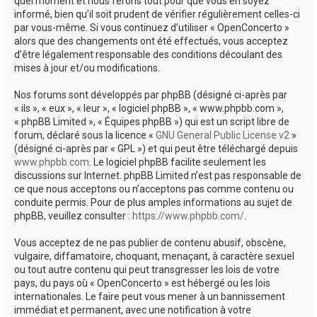
quel moment et nous ferons tout pour que vous en soyez
informé, bien qu’il soit prudent de vérifier régulièrement celles-ci
par vous-même. Si vous continuez d’utiliser « OpenConcerto »
alors que des changements ont été effectués, vous acceptez
d’être légalement responsable des conditions découlant des
mises à jour et/ou modifications.
Nos forums sont développés par phpBB (désigné ci-après par
« ils », « eux », « leur », « logiciel phpBB », « www.phpbb.com »,
« phpBB Limited », « Équipes phpBB ») qui est un script libre de
forum, déclaré sous la licence «
GNU General Public License v2
»
(désigné ci-après par « GPL ») et qui peut être téléchargé depuis
www.phpbb.com
. Le logiciel phpBB facilite seulement les
discussions sur Internet. phpBB Limited n’est pas responsable de
ce que nous acceptons ou n’acceptons pas comme contenu ou
conduite permis. Pour de plus amples informations au sujet de
phpBB, veuillez consulter :
https://www.phpbb.com/
.
Vous acceptez de ne pas publier de contenu abusif, obscène,
vulgaire, diffamatoire, choquant, menaçant, à caractère sexuel
ou tout autre contenu qui peut transgresser les lois de votre
pays, du pays où « OpenConcerto » est hébergé ou les lois
internationales. Le faire peut vous mener à un bannissement
immédiat et permanent, avec une notification à votre