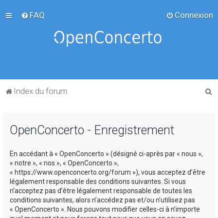
FAQ
Connexion
R
Index du forum
e
c
OpenConcerto - Enregistrement
h
e
En accédant à « OpenConcerto » (désigné ci-après par « nous »,
r
« notre », « nos », « OpenConcerto »,
c
« https://www.openconcerto.org/forum »), vous acceptez d’être
légalement responsable des conditions suivantes. Si vous
h
n’acceptez pas d’être légalement responsable de toutes les
e
conditions suivantes, alors n’accédez pas et/ou n’utilisez pas
« OpenConcerto ». Nous pouvons modifier celles-ci à n’importe
r