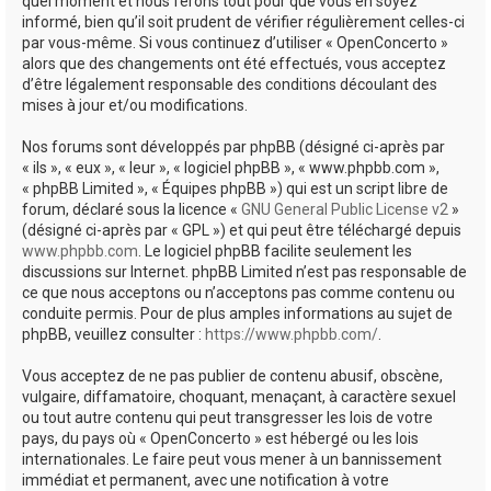
quel moment et nous ferons tout pour que vous en soyez
informé, bien qu’il soit prudent de vérifier régulièrement celles-ci
par vous-même. Si vous continuez d’utiliser « OpenConcerto »
alors que des changements ont été effectués, vous acceptez
d’être légalement responsable des conditions découlant des
mises à jour et/ou modifications.
Nos forums sont développés par phpBB (désigné ci-après par
« ils », « eux », « leur », « logiciel phpBB », « www.phpbb.com »,
« phpBB Limited », « Équipes phpBB ») qui est un script libre de
forum, déclaré sous la licence «
GNU General Public License v2
»
(désigné ci-après par « GPL ») et qui peut être téléchargé depuis
www.phpbb.com
. Le logiciel phpBB facilite seulement les
discussions sur Internet. phpBB Limited n’est pas responsable de
ce que nous acceptons ou n’acceptons pas comme contenu ou
conduite permis. Pour de plus amples informations au sujet de
phpBB, veuillez consulter :
https://www.phpbb.com/
.
Vous acceptez de ne pas publier de contenu abusif, obscène,
vulgaire, diffamatoire, choquant, menaçant, à caractère sexuel
ou tout autre contenu qui peut transgresser les lois de votre
pays, du pays où « OpenConcerto » est hébergé ou les lois
internationales. Le faire peut vous mener à un bannissement
immédiat et permanent, avec une notification à votre