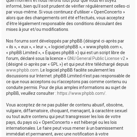
quel moment et nous ferons tout pour que vous en soyez
informé, bien qu’il soit prudent de vérifier régulièrement celles-ci
par vous-même. Si vous continuez d’utiliser « OpenConcerto »
alors que des changements ont été effectués, vous acceptez
d’être légalement responsable des conditions découlant des
mises à jour et/ou modifications.
Nos forums sont développés par phpBB (désigné ci-après par
« ils », « eux », « leur », « logiciel phpBB », « www.phpbb.com »,
« phpBB Limited », « Équipes phpBB ») qui est un script libre de
forum, déclaré sous la licence «
GNU General Public License v2
»
(désigné ci-après par « GPL ») et qui peut être téléchargé depuis
www.phpbb.com
. Le logiciel phpBB facilite seulement les
discussions sur Internet. phpBB Limited n’est pas responsable de
ce que nous acceptons ou n’acceptons pas comme contenu ou
conduite permis. Pour de plus amples informations au sujet de
phpBB, veuillez consulter :
https://www.phpbb.com/
.
Vous acceptez de ne pas publier de contenu abusif, obscène,
vulgaire, diffamatoire, choquant, menaçant, à caractère sexuel
ou tout autre contenu qui peut transgresser les lois de votre
pays, du pays où « OpenConcerto » est hébergé ou les lois
internationales. Le faire peut vous mener à un bannissement
immédiat et permanent, avec une notification à votre