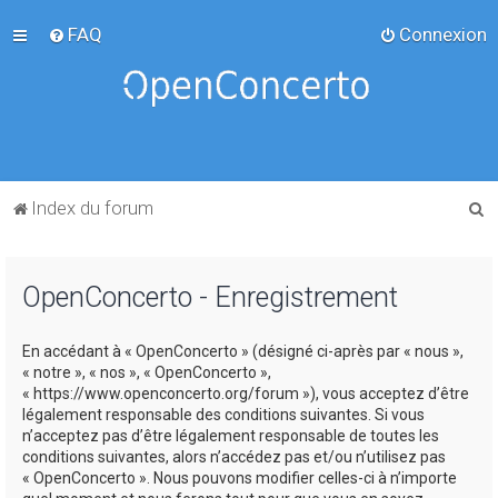
FAQ
Connexion
R
Index du forum
e
c
OpenConcerto - Enregistrement
h
e
En accédant à « OpenConcerto » (désigné ci-après par « nous »,
r
« notre », « nos », « OpenConcerto »,
c
« https://www.openconcerto.org/forum »), vous acceptez d’être
légalement responsable des conditions suivantes. Si vous
h
n’acceptez pas d’être légalement responsable de toutes les
e
conditions suivantes, alors n’accédez pas et/ou n’utilisez pas
« OpenConcerto ». Nous pouvons modifier celles-ci à n’importe
r