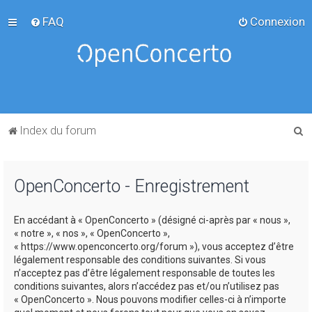
FAQ
Connexion
R
Index du forum
e
c
OpenConcerto - Enregistrement
h
e
En accédant à « OpenConcerto » (désigné ci-après par « nous »,
r
« notre », « nos », « OpenConcerto »,
c
« https://www.openconcerto.org/forum »), vous acceptez d’être
légalement responsable des conditions suivantes. Si vous
h
n’acceptez pas d’être légalement responsable de toutes les
e
conditions suivantes, alors n’accédez pas et/ou n’utilisez pas
« OpenConcerto ». Nous pouvons modifier celles-ci à n’importe
r