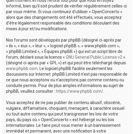
quel moment et nous ferons tout pour que vous en soyez
informé, bien qu’il soit prudent de vérifier régulièrement celles-ci
par vous-même. Si vous continuez d’utiliser « OpenConcerto »
alors que des changements ont été effectués, vous acceptez
d’être légalement responsable des conditions découlant des
mises à jour et/ou modifications.
Nos forums sont développés par phpBB (désigné ci-après par
« ils », « eux », « leur », « logiciel phpBB », « www.phpbb.com »,
« phpBB Limited », « Équipes phpBB ») qui est un script libre de
forum, déclaré sous la licence «
GNU General Public License v2
»
(désigné ci-après par « GPL ») et qui peut être téléchargé depuis
www.phpbb.com
. Le logiciel phpBB facilite seulement les
discussions sur Internet. phpBB Limited n’est pas responsable de
ce que nous acceptons ou n’acceptons pas comme contenu ou
conduite permis. Pour de plus amples informations au sujet de
phpBB, veuillez consulter :
https://www.phpbb.com/
.
Vous acceptez de ne pas publier de contenu abusif, obscène,
vulgaire, diffamatoire, choquant, menaçant, à caractère sexuel
ou tout autre contenu qui peut transgresser les lois de votre
pays, du pays où « OpenConcerto » est hébergé ou les lois
internationales. Le faire peut vous mener à un bannissement
immédiat et permanent, avec une notification à votre