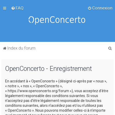
FAQ
Connexion
R
Index du forum
e
c
OpenConcerto - Enregistrement
h
e
En accédant à « OpenConcerto » (désigné ci-après par « nous »,
r
« notre », « nos », « OpenConcerto »,
c
« https://www.openconcerto.org/forum »), vous acceptez d’être
légalement responsable des conditions suivantes. Si vous
h
n’acceptez pas d’être légalement responsable de toutes les
e
conditions suivantes, alors n’accédez pas et/ou n’utilisez pas
« OpenConcerto ». Nous pouvons modifier celles-ci à n’importe
r