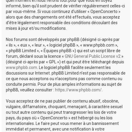
quel moment et nous ferons tout pour que vous en soyez
informé, bien qu’il soit prudent de vérifier régulièrement celles-ci
par vous-même. Si vous continuez d’utiliser « OpenConcerto »
alors que des changements ont été effectués, vous acceptez
d’être légalement responsable des conditions découlant des
mises à jour et/ou modifications.
Nos forums sont développés par phpBB (désigné ci-après par
« ils », « eux », « leur », « logiciel phpBB », « www.phpbb.com »,
« phpBB Limited », « Équipes phpBB ») qui est un script libre de
forum, déclaré sous la licence «
GNU General Public License v2
»
(désigné ci-après par « GPL ») et qui peut être téléchargé depuis
www.phpbb.com
. Le logiciel phpBB facilite seulement les
discussions sur Internet. phpBB Limited n’est pas responsable de
ce que nous acceptons ou n’acceptons pas comme contenu ou
conduite permis. Pour de plus amples informations au sujet de
phpBB, veuillez consulter :
https://www.phpbb.com/
.
Vous acceptez de ne pas publier de contenu abusif, obscène,
vulgaire, diffamatoire, choquant, menaçant, à caractère sexuel
ou tout autre contenu qui peut transgresser les lois de votre
pays, du pays où « OpenConcerto » est hébergé ou les lois
internationales. Le faire peut vous mener à un bannissement
immédiat et permanent, avec une notification à votre