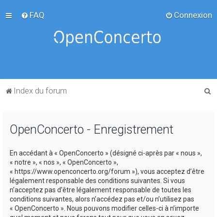
FAQ
Connexion
R
Index du forum
e
c
OpenConcerto - Enregistrement
h
e
En accédant à « OpenConcerto » (désigné ci-après par « nous »,
r
« notre », « nos », « OpenConcerto »,
c
« https://www.openconcerto.org/forum »), vous acceptez d’être
légalement responsable des conditions suivantes. Si vous
h
n’acceptez pas d’être légalement responsable de toutes les
e
conditions suivantes, alors n’accédez pas et/ou n’utilisez pas
« OpenConcerto ». Nous pouvons modifier celles-ci à n’importe
r