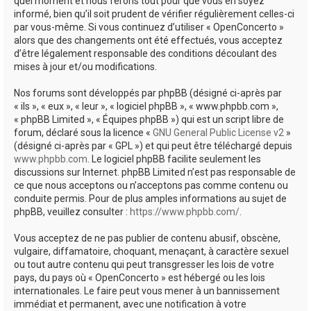
quel moment et nous ferons tout pour que vous en soyez
informé, bien qu’il soit prudent de vérifier régulièrement celles-ci
par vous-même. Si vous continuez d’utiliser « OpenConcerto »
alors que des changements ont été effectués, vous acceptez
d’être légalement responsable des conditions découlant des
mises à jour et/ou modifications.
Nos forums sont développés par phpBB (désigné ci-après par
« ils », « eux », « leur », « logiciel phpBB », « www.phpbb.com »,
« phpBB Limited », « Équipes phpBB ») qui est un script libre de
forum, déclaré sous la licence «
GNU General Public License v2
»
(désigné ci-après par « GPL ») et qui peut être téléchargé depuis
www.phpbb.com
. Le logiciel phpBB facilite seulement les
discussions sur Internet. phpBB Limited n’est pas responsable de
ce que nous acceptons ou n’acceptons pas comme contenu ou
conduite permis. Pour de plus amples informations au sujet de
phpBB, veuillez consulter :
https://www.phpbb.com/
.
Vous acceptez de ne pas publier de contenu abusif, obscène,
vulgaire, diffamatoire, choquant, menaçant, à caractère sexuel
ou tout autre contenu qui peut transgresser les lois de votre
pays, du pays où « OpenConcerto » est hébergé ou les lois
internationales. Le faire peut vous mener à un bannissement
immédiat et permanent, avec une notification à votre