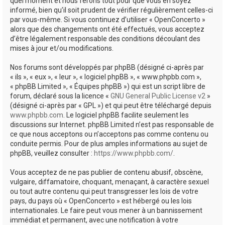
quel moment et nous ferons tout pour que vous en soyez
informé, bien qu’il soit prudent de vérifier régulièrement celles-ci
par vous-même. Si vous continuez d’utiliser « OpenConcerto »
alors que des changements ont été effectués, vous acceptez
d’être légalement responsable des conditions découlant des
mises à jour et/ou modifications.
Nos forums sont développés par phpBB (désigné ci-après par
« ils », « eux », « leur », « logiciel phpBB », « www.phpbb.com »,
« phpBB Limited », « Équipes phpBB ») qui est un script libre de
forum, déclaré sous la licence «
GNU General Public License v2
»
(désigné ci-après par « GPL ») et qui peut être téléchargé depuis
www.phpbb.com
. Le logiciel phpBB facilite seulement les
discussions sur Internet. phpBB Limited n’est pas responsable de
ce que nous acceptons ou n’acceptons pas comme contenu ou
conduite permis. Pour de plus amples informations au sujet de
phpBB, veuillez consulter :
https://www.phpbb.com/
.
Vous acceptez de ne pas publier de contenu abusif, obscène,
vulgaire, diffamatoire, choquant, menaçant, à caractère sexuel
ou tout autre contenu qui peut transgresser les lois de votre
pays, du pays où « OpenConcerto » est hébergé ou les lois
internationales. Le faire peut vous mener à un bannissement
immédiat et permanent, avec une notification à votre