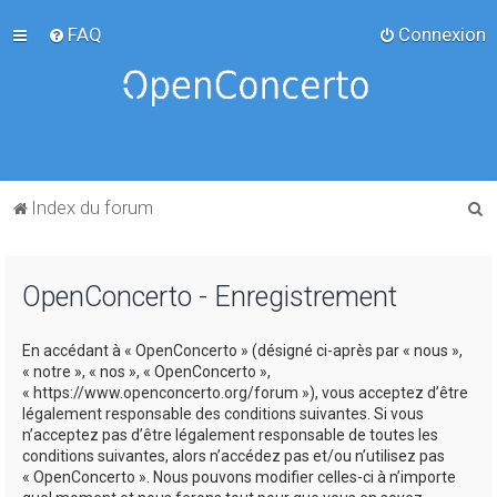
FAQ
Connexion
R
Index du forum
e
c
OpenConcerto - Enregistrement
h
e
En accédant à « OpenConcerto » (désigné ci-après par « nous »,
r
« notre », « nos », « OpenConcerto »,
c
« https://www.openconcerto.org/forum »), vous acceptez d’être
légalement responsable des conditions suivantes. Si vous
h
n’acceptez pas d’être légalement responsable de toutes les
e
conditions suivantes, alors n’accédez pas et/ou n’utilisez pas
« OpenConcerto ». Nous pouvons modifier celles-ci à n’importe
r