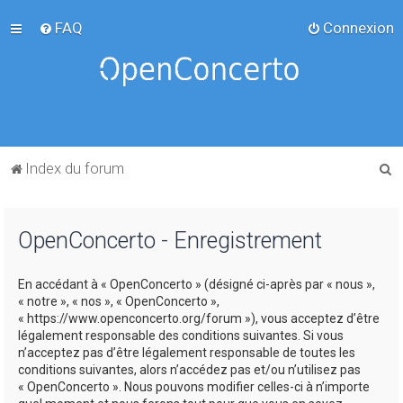
FAQ
Connexion
R
Index du forum
e
c
OpenConcerto - Enregistrement
h
e
En accédant à « OpenConcerto » (désigné ci-après par « nous »,
r
« notre », « nos », « OpenConcerto »,
c
« https://www.openconcerto.org/forum »), vous acceptez d’être
légalement responsable des conditions suivantes. Si vous
h
n’acceptez pas d’être légalement responsable de toutes les
e
conditions suivantes, alors n’accédez pas et/ou n’utilisez pas
« OpenConcerto ». Nous pouvons modifier celles-ci à n’importe
r