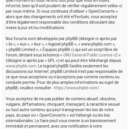
quel moment et nous ferons tout pour que vous en soyez
informé, bien qu’il soit prudent de vérifier régulièrement celles-ci
par vous-même. Si vous continuez d’utiliser « OpenConcerto »
alors que des changements ont été effectués, vous acceptez
d’être légalement responsable des conditions découlant des
mises à jour et/ou modifications.
Nos forums sont développés par phpBB (désigné ci-après par
« ils », « eux », « leur », « logiciel phpBB », « www.phpbb.com »,
« phpBB Limited », « Équipes phpBB ») qui est un script libre de
forum, déclaré sous la licence «
GNU General Public License v2
»
(désigné ci-après par « GPL ») et qui peut être téléchargé depuis
www.phpbb.com
. Le logiciel phpBB facilite seulement les
discussions sur Internet. phpBB Limited n’est pas responsable de
ce que nous acceptons ou n’acceptons pas comme contenu ou
conduite permis. Pour de plus amples informations au sujet de
phpBB, veuillez consulter :
https://www.phpbb.com/
.
Vous acceptez de ne pas publier de contenu abusif, obscène,
vulgaire, diffamatoire, choquant, menaçant, à caractère sexuel
ou tout autre contenu qui peut transgresser les lois de votre
pays, du pays où « OpenConcerto » est hébergé ou les lois
internationales. Le faire peut vous mener à un bannissement
immédiat et permanent, avec une notification à votre