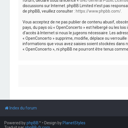
forum, déclaré sous la licence «
GNU General Public Licens
discussions sur Internet. phpBB Limited n’est pas respon
de phpBB, veuillez consulter :
https://www.phpbb.com/
.
Vous acceptez de ne pas publier de contenu abusif, obscène
pays, du pays où « OpenConcerto » est hébergé ou les lois
d’accès à Internet si nous le jugeons nécessaire. Les adr
« OpenConcerto » supprime, modifie, déplace ou verrouille
informations que vous avez saisies soient stockées dans n
« OpenConcerto », ni phpBB ne pourront être tenus comme 
Index du forum
Powered by
phpBB
™
• Design by
PlanetStyles
Traduit par
phpBB-fr.com