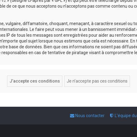
e v2
» (désigné ci-après par « GPL ») et qui peut être téléchargé depuis
w
sable de ce que nous acceptons ou n’acceptons pas comme contenu ou co
, vulgaire, diffamatoire, choquant, menaçant, à caractère sexuel ou tou
 internationales. Le faire peut vous mener à un bannissement immédiat e
esses IP de tous les messages sont enregistrées pour aider au renforce
 n’importe quel sujet lorsque nous estimons que cela est nécessaire. E
otre base de données. Bien que ces informations ne soient pas diffusée
responsables en cas de tentative de piratage visant à compromettre l
Nous contacter
L’équipe d