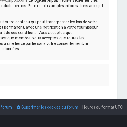
ww.phpbb.com
. Le logiciel phpBB facilite seulement les
nduite permis. Pour de plus amples informations au sujet
t autre contenu qui peut transgresser les lois de votre
t permanent, avec une notification à votre fournisseur
ment de ces conditions. Vous acceptez que
n tant que membre, vous acceptez que toutes les
s à une tierce partie sans votre consentement, ni
es données.
u forum
Supprimer les cookies du forum
Heures au format
UTC