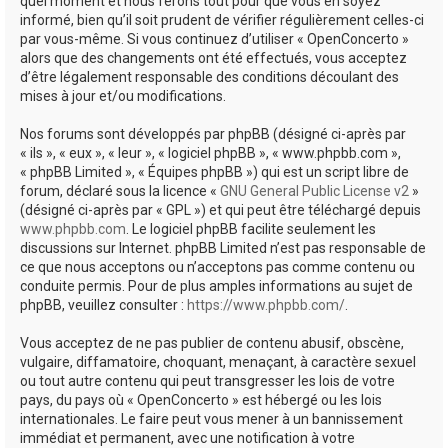
quel moment et nous ferons tout pour que vous en soyez
informé, bien qu’il soit prudent de vérifier régulièrement celles-ci
par vous-même. Si vous continuez d’utiliser « OpenConcerto »
alors que des changements ont été effectués, vous acceptez
d’être légalement responsable des conditions découlant des
mises à jour et/ou modifications.
Nos forums sont développés par phpBB (désigné ci-après par
« ils », « eux », « leur », « logiciel phpBB », « www.phpbb.com »,
« phpBB Limited », « Équipes phpBB ») qui est un script libre de
forum, déclaré sous la licence «
GNU General Public License v2
»
(désigné ci-après par « GPL ») et qui peut être téléchargé depuis
www.phpbb.com
. Le logiciel phpBB facilite seulement les
discussions sur Internet. phpBB Limited n’est pas responsable de
ce que nous acceptons ou n’acceptons pas comme contenu ou
conduite permis. Pour de plus amples informations au sujet de
phpBB, veuillez consulter :
https://www.phpbb.com/
.
Vous acceptez de ne pas publier de contenu abusif, obscène,
vulgaire, diffamatoire, choquant, menaçant, à caractère sexuel
ou tout autre contenu qui peut transgresser les lois de votre
pays, du pays où « OpenConcerto » est hébergé ou les lois
internationales. Le faire peut vous mener à un bannissement
immédiat et permanent, avec une notification à votre