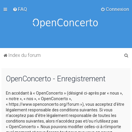
FAQ
Connexion
R
Index du forum
e
c
OpenConcerto - Enregistrement
h
e
En accédant à « OpenConcerto » (désigné ci-après par « nous »,
r
« notre », « nos », « OpenConcerto »,
c
« https://www.openconcerto.org/forum »), vous acceptez d’être
légalement responsable des conditions suivantes. Si vous
h
n’acceptez pas d’être légalement responsable de toutes les
e
conditions suivantes, alors n’accédez pas et/ou n’utilisez pas
« OpenConcerto ». Nous pouvons modifier celles-ci à n’importe
r