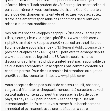
quel moment et nous ferons tout pour que vous en soyez
informé, bien qu’il soit prudent de vérifier régulièrement celles-ci
par vous-même. Si vous continuez d’utiliser « OpenConcerto »
alors que des changements ont été effectués, vous acceptez
d’être légalement responsable des conditions découlant des
mises à jour et/ou modifications.
Nos forums sont développés par phpBB (désigné ci-après par
« ils », « eux », « leur », « logiciel phpBB », « www.phpbb.com »,
« phpBB Limited », « Équipes phpBB ») qui est un script libre de
forum, déclaré sous la licence «
GNU General Public License v2
»
(désigné ci-après par « GPL ») et qui peut être téléchargé depuis
www.phpbb.com
. Le logiciel phpBB facilite seulement les
discussions sur Internet. phpBB Limited n’est pas responsable de
ce que nous acceptons ou n’acceptons pas comme contenu ou
conduite permis. Pour de plus amples informations au sujet de
phpBB, veuillez consulter :
https://www.phpbb.com/
.
Vous acceptez de ne pas publier de contenu abusif, obscène,
vulgaire, diffamatoire, choquant, menaçant, à caractère sexuel
ou tout autre contenu qui peut transgresser les lois de votre
pays, du pays où « OpenConcerto » est hébergé ou les lois
internationales. Le faire peut vous mener à un bannissement
immédiat et permanent, avec une notification à votre