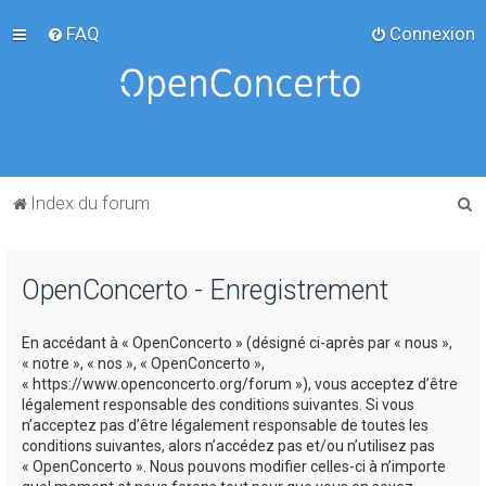
FAQ
Connexion
R
Index du forum
e
c
OpenConcerto - Enregistrement
h
e
En accédant à « OpenConcerto » (désigné ci-après par « nous »,
r
« notre », « nos », « OpenConcerto »,
c
« https://www.openconcerto.org/forum »), vous acceptez d’être
légalement responsable des conditions suivantes. Si vous
h
n’acceptez pas d’être légalement responsable de toutes les
e
conditions suivantes, alors n’accédez pas et/ou n’utilisez pas
« OpenConcerto ». Nous pouvons modifier celles-ci à n’importe
r