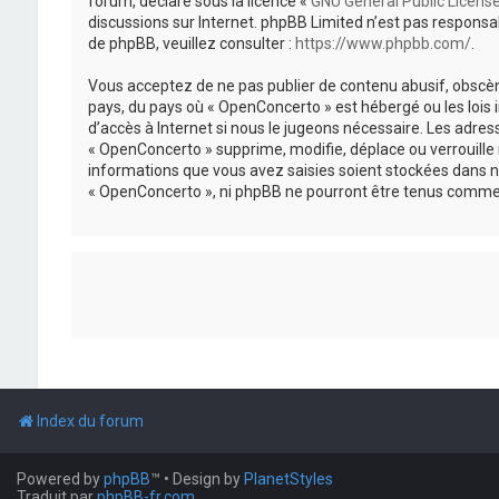
forum, déclaré sous la licence «
GNU General Public Licens
discussions sur Internet. phpBB Limited n’est pas respon
de phpBB, veuillez consulter :
https://www.phpbb.com/
.
Vous acceptez de ne pas publier de contenu abusif, obscène
pays, du pays où « OpenConcerto » est hébergé ou les lois
d’accès à Internet si nous le jugeons nécessaire. Les adr
« OpenConcerto » supprime, modifie, déplace ou verrouille
informations que vous avez saisies soient stockées dans n
« OpenConcerto », ni phpBB ne pourront être tenus comme 
Index du forum
Powered by
phpBB
™
• Design by
PlanetStyles
Traduit par
phpBB-fr.com