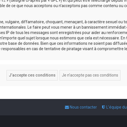
e v2
» (désigné ci-après par « GPL ») et qui peut être téléchargé depuis
w
sable de ce que nous acceptons ou n’acceptons pas comme contenu ou co
, vulgaire, diffamatoire, choquant, menaçant, à caractère sexuel ou tou
 internationales. Le faire peut vous mener à un bannissement immédiat e
esses IP de tous les messages sont enregistrées pour aider au renforce
 n’importe quel sujet lorsque nous estimons que cela est nécessaire. E
otre base de données. Bien que ces informations ne soient pas diffusée
responsables en cas de tentative de piratage visant à compromettre l
Nous contacter
L’équipe d