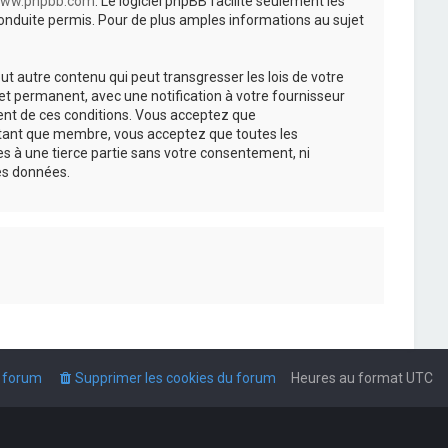
ww.phpbb.com
. Le logiciel phpBB facilite seulement les
nduite permis. Pour de plus amples informations au sujet
t autre contenu qui peut transgresser les lois de votre
t permanent, avec une notification à votre fournisseur
ment de ces conditions. Vous acceptez que
n tant que membre, vous acceptez que toutes les
s à une tierce partie sans votre consentement, ni
es données.
u forum
Supprimer les cookies du forum
Heures au format
UTC