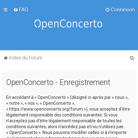
FAQ
Connexion
R
Index du forum
e
c
OpenConcerto - Enregistrement
h
e
En accédant à « OpenConcerto » (désigné ci-après par « nous »,
r
« notre », « nos », « OpenConcerto »,
c
« https://www.openconcerto.org/forum »), vous acceptez d’être
légalement responsable des conditions suivantes. Si vous
h
n’acceptez pas d’être légalement responsable de toutes les
e
conditions suivantes, alors n’accédez pas et/ou n’utilisez pas
« OpenConcerto ». Nous pouvons modifier celles-ci à n’importe
r