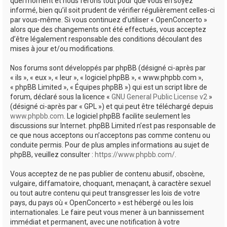
quel moment et nous ferons tout pour que vous en soyez
informé, bien qu’il soit prudent de vérifier régulièrement celles-ci
par vous-même. Si vous continuez d’utiliser « OpenConcerto »
alors que des changements ont été effectués, vous acceptez
d’être légalement responsable des conditions découlant des
mises à jour et/ou modifications.
Nos forums sont développés par phpBB (désigné ci-après par
« ils », « eux », « leur », « logiciel phpBB », « www.phpbb.com »,
« phpBB Limited », « Équipes phpBB ») qui est un script libre de
forum, déclaré sous la licence «
GNU General Public License v2
»
(désigné ci-après par « GPL ») et qui peut être téléchargé depuis
www.phpbb.com
. Le logiciel phpBB facilite seulement les
discussions sur Internet. phpBB Limited n’est pas responsable de
ce que nous acceptons ou n’acceptons pas comme contenu ou
conduite permis. Pour de plus amples informations au sujet de
phpBB, veuillez consulter :
https://www.phpbb.com/
.
Vous acceptez de ne pas publier de contenu abusif, obscène,
vulgaire, diffamatoire, choquant, menaçant, à caractère sexuel
ou tout autre contenu qui peut transgresser les lois de votre
pays, du pays où « OpenConcerto » est hébergé ou les lois
internationales. Le faire peut vous mener à un bannissement
immédiat et permanent, avec une notification à votre