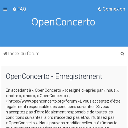
FAQ
Connexion
R
Index du forum
e
c
OpenConcerto - Enregistrement
h
e
En accédant à « OpenConcerto » (désigné ci-après par « nous »,
r
« notre », « nos », « OpenConcerto »,
c
« https://www.openconcerto.org/forum »), vous acceptez d’être
légalement responsable des conditions suivantes. Si vous
h
n’acceptez pas d’être légalement responsable de toutes les
e
conditions suivantes, alors n’accédez pas et/ou n’utilisez pas
« OpenConcerto ». Nous pouvons modifier celles-ci à n’importe
r