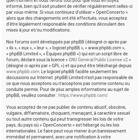
quel moment et nous ferons tout pour que vous en soyez
informé, bien qu’il soit prudent de vérifier régulièrement celles-ci
par vous-même. Si vous continuez d’utiliser « OpenConcerto »
alors que des changements ont été effectués, vous acceptez
d’être légalement responsable des conditions découlant des
mises à jour et/ou modifications.
Nos forums sont développés par phpBB (désigné ci-après par
« ils », « eux », « leur », « logiciel phpBB », « www.phpbb.com »,
« phpBB Limited », « Équipes phpBB ») qui est un script libre de
forum, déclaré sous la licence «
GNU General Public License v2
»
(désigné ci-après par « GPL ») et qui peut être téléchargé depuis
www.phpbb.com
. Le logiciel phpBB facilite seulement les
discussions sur Internet. phpBB Limited n’est pas responsable de
ce que nous acceptons ou n’acceptons pas comme contenu ou
conduite permis. Pour de plus amples informations au sujet de
phpBB, veuillez consulter :
https://www.phpbb.com/
.
Vous acceptez de ne pas publier de contenu abusif, obscène,
vulgaire, diffamatoire, choquant, menaçant, à caractère sexuel
ou tout autre contenu qui peut transgresser les lois de votre
pays, du pays où « OpenConcerto » est hébergé ou les lois
internationales. Le faire peut vous mener à un bannissement
immédiat et permanent, avec une notification à votre