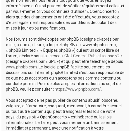
quel moment et nous ferons tout pour que vous en soyez
informé, bien qu’il soit prudent de vérifier régulièrement celles-ci
par vous-même. Si vous continuez d’utiliser « OpenConcerto »
alors que des changements ont été effectués, vous acceptez
d’être légalement responsable des conditions découlant des
mises à jour et/ou modifications.
Nos forums sont développés par phpBB (désigné ci-après par
« ils », « eux », « leur », « logiciel phpBB », « www.phpbb.com »,
« phpBB Limited », « Équipes phpBB ») qui est un script libre de
forum, déclaré sous la licence «
GNU General Public License v2
»
(désigné ci-après par « GPL ») et qui peut être téléchargé depuis
www.phpbb.com
. Le logiciel phpBB facilite seulement les
discussions sur Internet. phpBB Limited n’est pas responsable de
ce que nous acceptons ou n’acceptons pas comme contenu ou
conduite permis. Pour de plus amples informations au sujet de
phpBB, veuillez consulter :
https://www.phpbb.com/
.
Vous acceptez de ne pas publier de contenu abusif, obscène,
vulgaire, diffamatoire, choquant, menaçant, à caractère sexuel
ou tout autre contenu qui peut transgresser les lois de votre
pays, du pays où « OpenConcerto » est hébergé ou les lois
internationales. Le faire peut vous mener à un bannissement
immédiat et permanent, avec une notification à votre