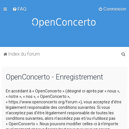
FAQ
Connexion
R
Index du forum
e
c
OpenConcerto - Enregistrement
h
e
En accédant à « OpenConcerto » (désigné ci-après par « nous »,
r
« notre », « nos », « OpenConcerto »,
c
« https://www.openconcerto.org/forum »), vous acceptez d’être
légalement responsable des conditions suivantes. Si vous
h
n’acceptez pas d’être légalement responsable de toutes les
e
conditions suivantes, alors n’accédez pas et/ou n’utilisez pas
« OpenConcerto ». Nous pouvons modifier celles-ci à n’importe
r