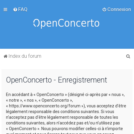
FAQ
Connexion
R
Index du forum
e
c
OpenConcerto - Enregistrement
h
e
En accédant à « OpenConcerto » (désigné ci-après par « nous »,
r
« notre », « nos », « OpenConcerto »,
c
« https://www.openconcerto.org/forum »), vous acceptez d’être
légalement responsable des conditions suivantes. Si vous
h
n’acceptez pas d’être légalement responsable de toutes les
e
conditions suivantes, alors n’accédez pas et/ou n’utilisez pas
« OpenConcerto ». Nous pouvons modifier celles-ci à n’importe
r