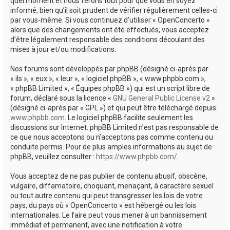
quel moment et nous ferons tout pour que vous en soyez
informé, bien qu’il soit prudent de vérifier régulièrement celles-ci
par vous-même. Si vous continuez d’utiliser « OpenConcerto »
alors que des changements ont été effectués, vous acceptez
d’être légalement responsable des conditions découlant des
mises à jour et/ou modifications.
Nos forums sont développés par phpBB (désigné ci-après par
« ils », « eux », « leur », « logiciel phpBB », « www.phpbb.com »,
« phpBB Limited », « Équipes phpBB ») qui est un script libre de
forum, déclaré sous la licence «
GNU General Public License v2
»
(désigné ci-après par « GPL ») et qui peut être téléchargé depuis
www.phpbb.com
. Le logiciel phpBB facilite seulement les
discussions sur Internet. phpBB Limited n’est pas responsable de
ce que nous acceptons ou n’acceptons pas comme contenu ou
conduite permis. Pour de plus amples informations au sujet de
phpBB, veuillez consulter :
https://www.phpbb.com/
.
Vous acceptez de ne pas publier de contenu abusif, obscène,
vulgaire, diffamatoire, choquant, menaçant, à caractère sexuel
ou tout autre contenu qui peut transgresser les lois de votre
pays, du pays où « OpenConcerto » est hébergé ou les lois
internationales. Le faire peut vous mener à un bannissement
immédiat et permanent, avec une notification à votre